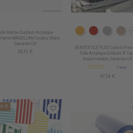
a
oile Bâche Outdoor Acrylique
I
ROUGE
PT0740 JAUNE
PT0620 JOCKET
PT0700 P
PT1
rlante MAGELLAN Couleur Blanc
Garantie UV
SEATEXTILE PLUS Coloris Prest
28,15 €
Toile Acrylique Enduite À Ta
Imperméable, Garantie UV
1 avis
47,24 €
00 €
favorite_border
fa