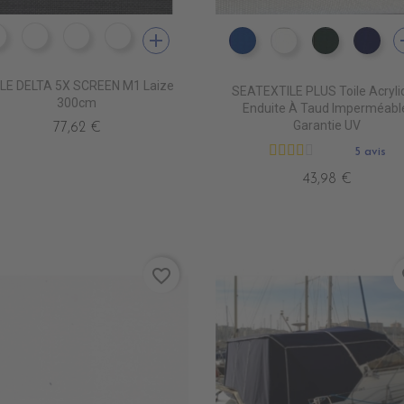
add
a
PS9601 BLANC
PS9603 PEGMA
PS9602 PERLE
PS9608 ANTHRACITE
PT0540 ROYAL BLUE
PT0500 WHITE
PT0570 F
PT0
LE DELTA 5X SCREEN M1 Laize
SEATEXTILE PLUS Toile Acryli
300cm
Enduite À Taud Imperméabl
Garantie UV
77,62 €
5 avis
43,98 €
favorite_border
fa