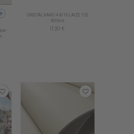
dd
CRISTAL KARO 4.8/10 LAIZE 132
OREST GREEN
480 MARINE BLUE
Rl33ml
17,20 €
que
e,
vorite_border
favorite_border