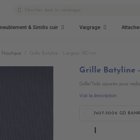
meublement & Similis cuir
Vaigrage
Attaches
et Nautique
Grille Batyline - Largeur 180 cm
Grille Batyline
Grille/Toile ajourée pour mob
Voir la description
7407-5006 GD BAN
7407-
5006