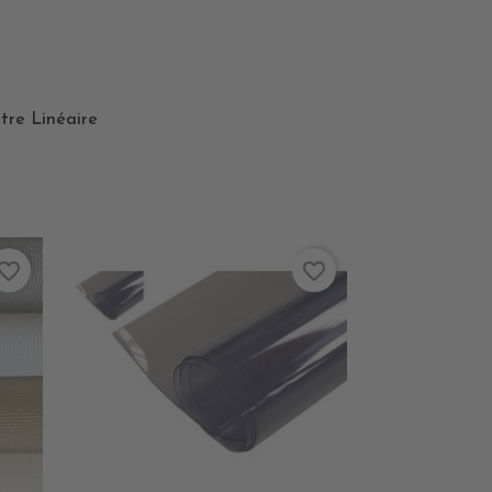
tre Linéaire
vorite_border
favorite_border