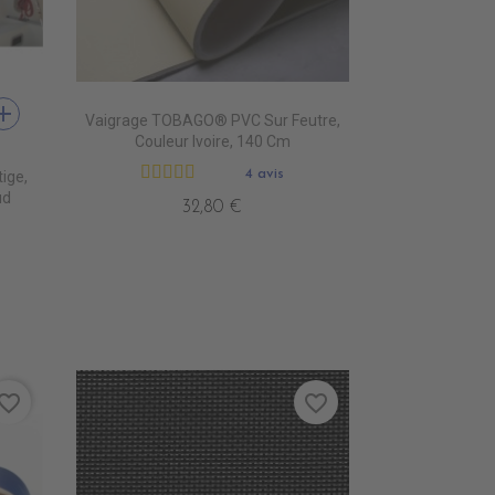
dd
Vaigrage TOBAGO® PVC Sur Feutre,
 RED
EARL
590 PARIS BEIGE
Couleur Ivoire, 140 Cm
4 avis
ige,
ud
32,80 €
vorite_border
favorite_border