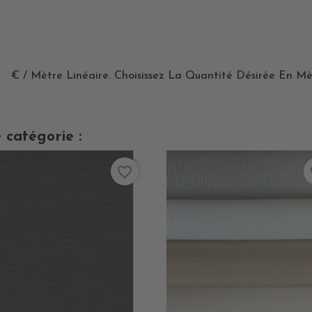
€ / Mètre Linéaire. Choisissez La Quantité Désirée En Mè
 catégorie :
favorite_border
fa