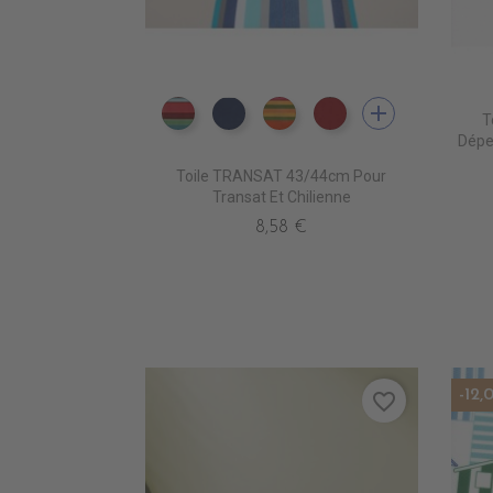
add
T
DT0013 CARACAS FUSHIA
DT0026 LEVANT BLEU
DT0014 SAOPAULO FUSH
DT0027 LEVANT 
Dépe
Toile TRANSAT 43/44cm Pour
Transat Et Chilienne
8,58 €
-12,
favorite_border