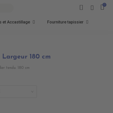
 et Accastillage
Fourniture tapissier
 - Largeur 180 cm
ilier tendu. 180 cm
K
>