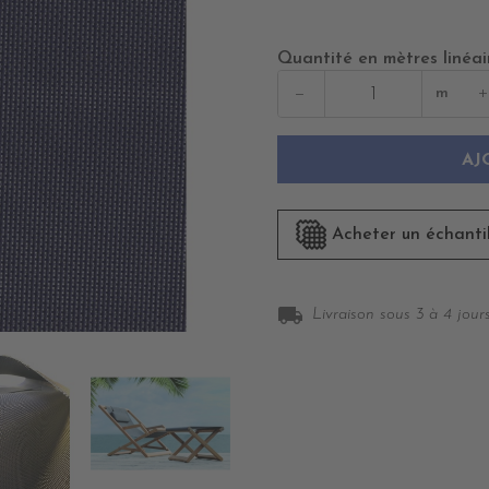
GD
BANK
Quantité en mètres linéai
−
+
m
AJ
Acheter un échanti
local_shipping
Livraison sous 3 à 4 jours