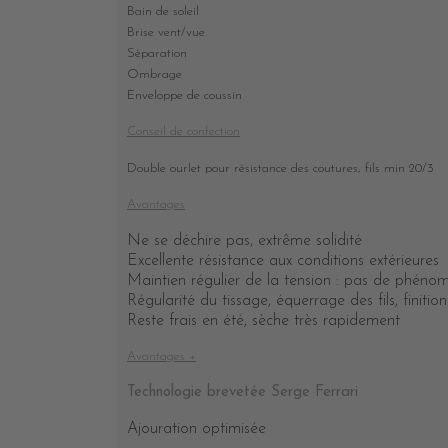
Bain de soleil
Brise vent/vue
Séparation
Ombrage
Enveloppe de coussin
Conseil de confection
Double ourlet pour résistance des coutures, fils min 20/3
Avantages
Ne se déchire pas, extrême solidité
Excellente résistance aux conditions extérieures
Maintien régulier de la tension : pas de phén
Régularité du tissage, équerrage des fils, finitio
Reste frais en été, sèche très rapidement
Avantages +
Technologie brevetée Serge Ferrari
Ajouration optimisée