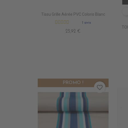
Tissu Grille Aérée PVC Coloris Blanc
1 avis
TOI
23,92 €
PROMO !
favorite_border