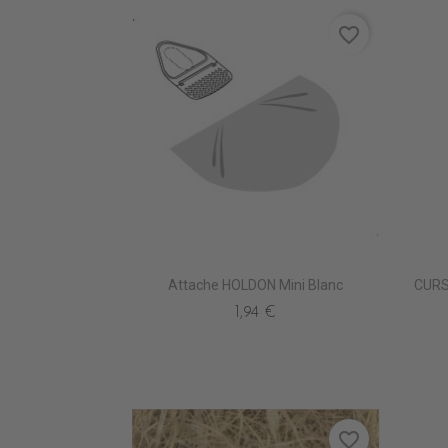
favorite_border
Attache HOLDON Mini Blanc
CURS
1,94 €
favorite_border