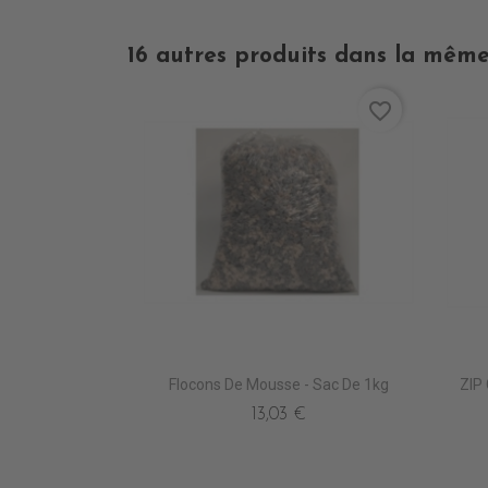
16 autres produits dans la même
favorite_border
Flocons De Mousse - Sac De 1kg
ZIP
13,03 €