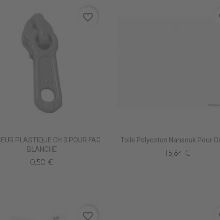
favorite_border
fa
EUR PLASTIQUE CH 3 POUR FAG
Toile Polycoton Nansouk Pour Or
BLANCHE
15,84 €
0,50 €
favorite_border
fa