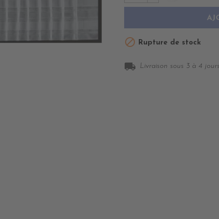
AJ

Rupture de stock
local_shipping
Livraison sous 3 à 4 jours