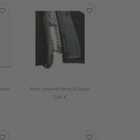
vorite_border
favorite_border
eiller
Arret Universel Metal À Clipser
0,94 €
vorite_border
favorite_border