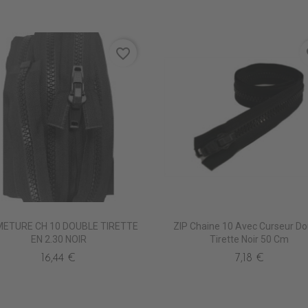
favorite_border
fa
METURE CH 10 DOUBLE TIRETTE
ZIP Chaine 10 Avec Curseur Do
EN 2.30 NOIR
Tirette Noir 50 Cm
16,44 €
7,18 €