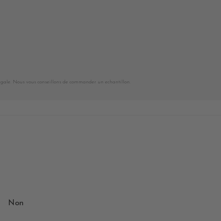
égale. Nous vous conseillons de commander un echantillon.
Non