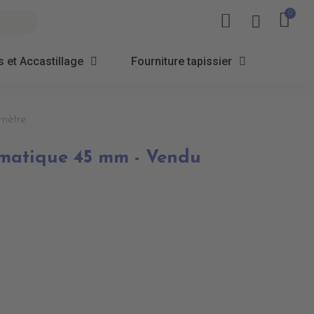
 et Accastillage
Fourniture tapissier
mètre
matique 45 mm - Vendu