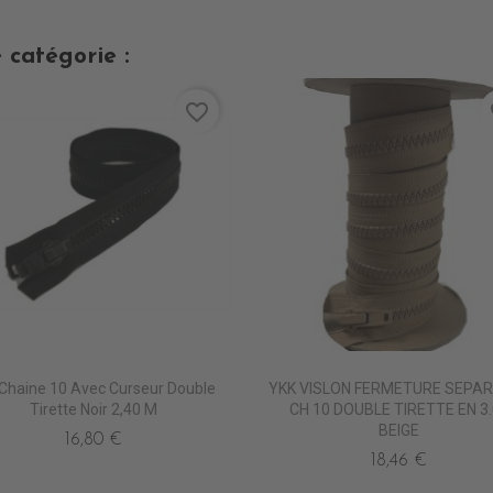
 catégorie :
favorite_border
fa
 Chaine 10 Avec Curseur Double
YKK VISLON FERMETURE SEPA
Tirette Noir 2,40 M
CH 10 DOUBLE TIRETTE EN 3
BEIGE
16,80 €
18,46 €