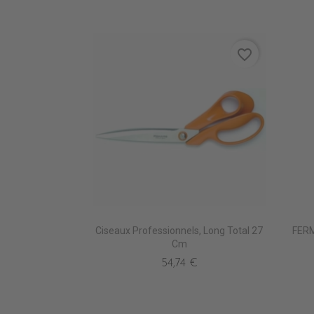
favorite_border
Ciseaux Professionnels, Long Total 27
FER
Cm
54,74 €