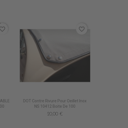
vorite_border
favorite_border
RABLE
DOT Contre Rivure Pour Oeillet Inox
.00
NS 10412 Boite De 100
20,00 €