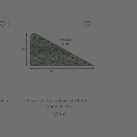
vorite_border
favorite_border
uble
Bourrelet Profilé Mousse PRA30 -
Barre De 2m
13,78 €