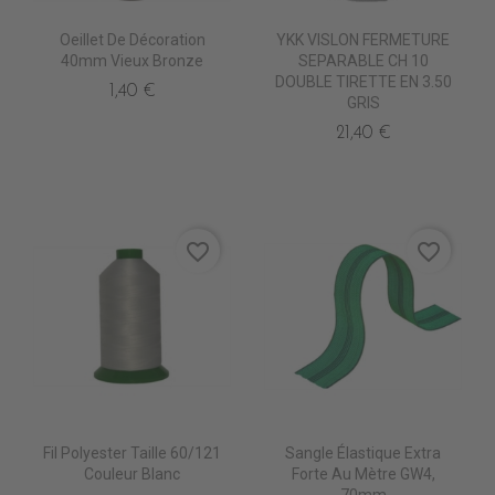
Oeillet De Décoration
YKK VISLON FERMETURE
40mm Vieux Bronze
SEPARABLE CH 10
DOUBLE TIRETTE EN 3.50
1,40 €
GRIS
21,40 €
favorite_border
favorite_border
Fil Polyester Taille 60/121
Sangle Élastique Extra
Couleur Blanc
Forte Au Mètre GW4,