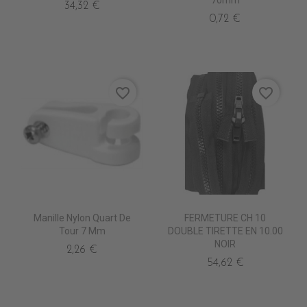
70mm
34,32 €
0,72 €
favorite_border
favorite_border
Manille Nylon Quart De
FERMETURE CH 10
Tour 7 Mm
DOUBLE TIRETTE EN 10.00
NOIR
2,26 €
54,62 €