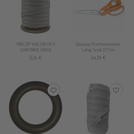
YKK ZIP VISLON CH 5
Ciseaux Professionnels,
CONTINUE GRISE
Long Total 27 Cm
5,16 €
54,74 €
favorite_border
favorite_border