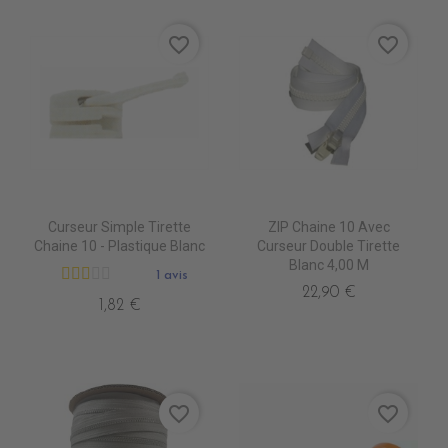
favorite_border
favorite_border
Curseur Simple Tirette
ZIP Chaine 10 Avec
Chaine 10 - Plastique Blanc
Curseur Double Tirette
Blanc 4,00 M
1 avis
22,90 €
1,82 €
favorite_border
favorite_border