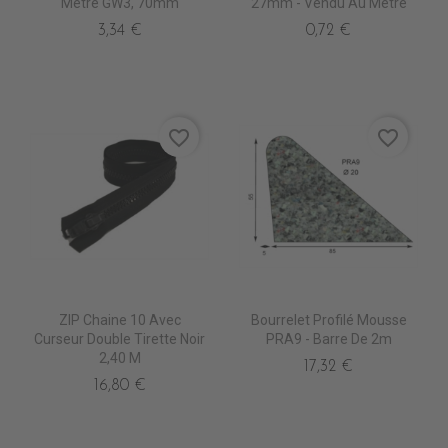
Mètre GW3, 70mm
27mm - Vendu Au Mètre
3,34 €
0,72 €
favorite_border
favorite_border
ZIP Chaine 10 Avec
Bourrelet Profilé Mousse
Curseur Double Tirette Noir
PRA9 - Barre De 2m
2,40 M
17,32 €
16,80 €