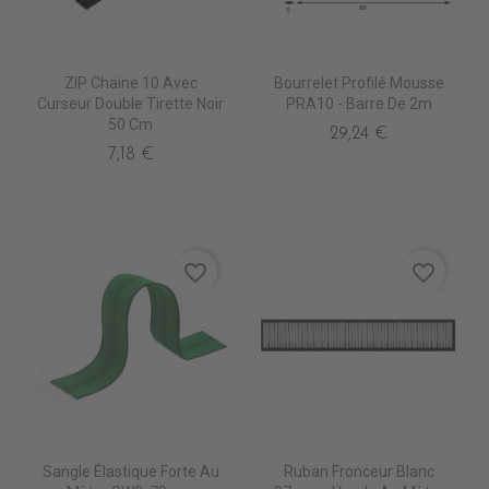
ZIP Chaine 10 Avec
Bourrelet Profilé Mousse
Curseur Double Tirette Noir
PRA10 - Barre De 2m
50 Cm
29,24 €
7,18 €
favorite_border
favorite_border
Sangle Élastique Forte Au
Ruban Fronceur Blanc