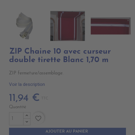
ZIP Chaine 10 avec curseur
double tirette Blanc 1,70 m
ZIP fermeture/assemblage.
Voir la description
11,94 €
TTC
Quantité
favorite_border
AJOUTER AU PANIER