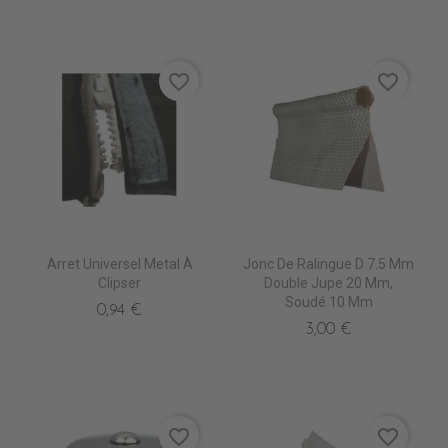
favorite_border
favorite_border
Arret Universel Metal À
Jonc De Ralingue D 7.5 Mm
Clipser
Double Jupe 20 Mm,
Soudé 10 Mm
0,94 €
3,00 €
favorite_border
favorite_border