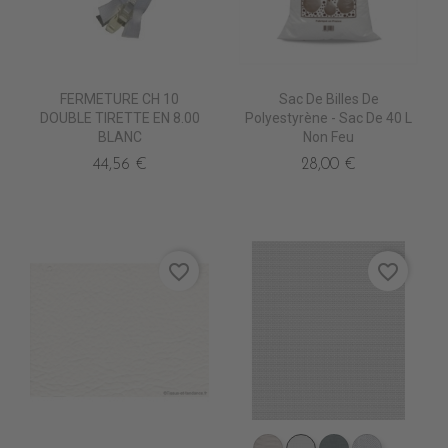
FERMETURE CH 10
Sac De Billes De
DOUBLE TIRETTE EN 8.00
Polyestyrène - Sac De 40 L
BLANC
Non Feu
44,56 €
28,00 €
favorite_border
favorite_border