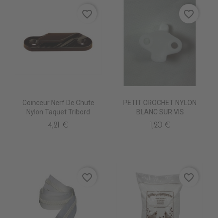
favorite_border
favorite_border
Coinceur Nerf De Chute
PETIT CROCHET NYLON
Nylon Taquet Tribord
BLANC SUR VIS
4,21 €
1,20 €
favorite_border
favorite_border