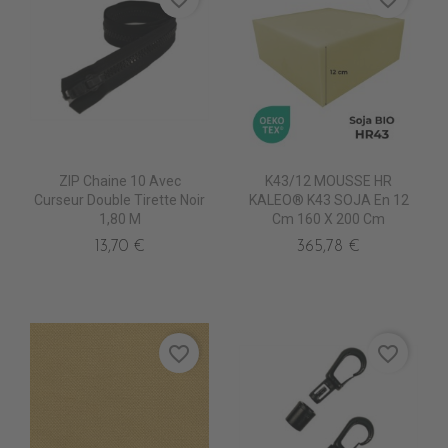
ZIP Chaine 10 Avec
K43/12 MOUSSE HR
Curseur Double Tirette Noir
KALEO® K43 SOJA En 12
1,80 M
Cm 160 X 200 Cm
13,70 €
365,78 €
favorite_border
favorite_border