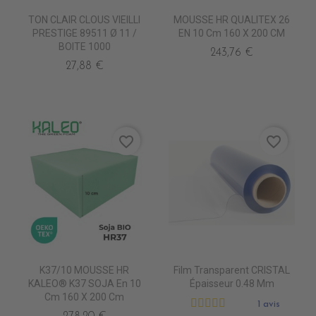
TON CLAIR CLOUS VIEILLI
MOUSSE HR QUALITEX 26
PRESTIGE 89511 Ø 11 /
EN 10 Cm 160 X 200 CM
BOITE 1000
243,76 €
27,88 €
favorite_border
favorite_border
K37/10 MOUSSE HR
Film Transparent CRISTAL
KALEO® K37 SOJA En 10
Épaisseur 0.48 Mm
Cm 160 X 200 Cm
1 avis