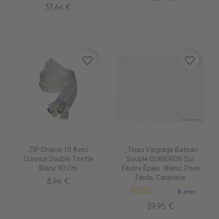
37,64 €
favorite_border
favorite_border
ZIP Chaine 10 Avec
_Tissu Vaigrage Bateau
Curseur Double Tirette
Souple QUIBERON Sur
Blanc 90 Cm
Feutre Épais : Blanc, Pose
Facile, Caravane
8,96 €
6 avis
29,95 €