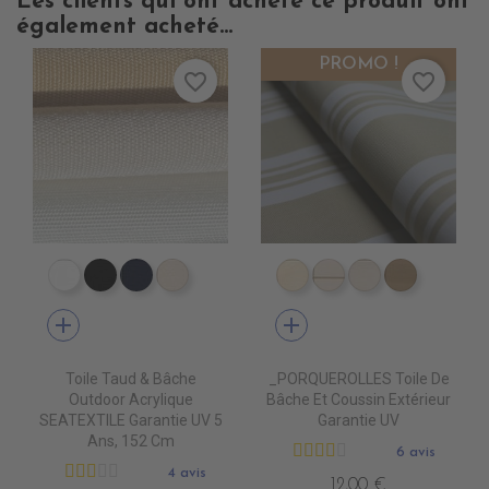
Les clients qui ont acheté ce produit ont
également acheté...
PROMO !
favorite_border
favorite_border
PR0500 WHITE
PR0600 BLACK
PR0560 GRAND BANK
PR0520 OYSTER
DD4010 DUNE
DD4020 SWIN CA
DD4030 CAN
DD4040 
add
add
Toile Taud & Bâche
_PORQUEROLLES Toile De
Outdoor Acrylique
Bâche Et Coussin Extérieur
SEATEXTILE Garantie UV 5
Garantie UV
Ans, 152 Cm
6 avis
4 avis
12,00 €