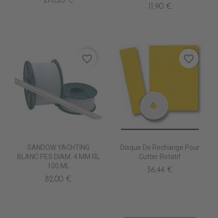
278,20 €
11,90 €
favorite_border
favorite_border
SANDOW YACHTING
Disque De Rechange Pour
BLANC PES DIAM. 4 MM RL
Cutter Rotatif
100 ML
36,44 €
82,00 €