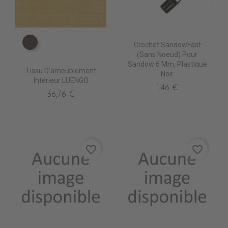
Crochet SandowFast
TA5205 EXPRESSO
(sans Noeud) Pour
Sandow 6 Mm, Plastique
Tissu D'ameublement
Noir
Intérieur LUENGO
1,46 €
36,76 €
favorite_border
favorite_border