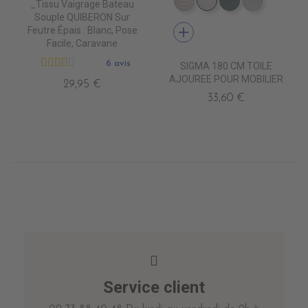
_Tissu Vaigrage Bateau
DB0209 QUELCY
DB5001 BLANC
DB5003 ACIE
DB0210 
Souple QUIBERON Sur
add
Feutre Épais : Blanc, Pose
Facile, Caravane
6 avis
SIGMA 180 CM TOILE
AJOUREE POUR MOBILIER
29,95 €
33,60 €
Service client