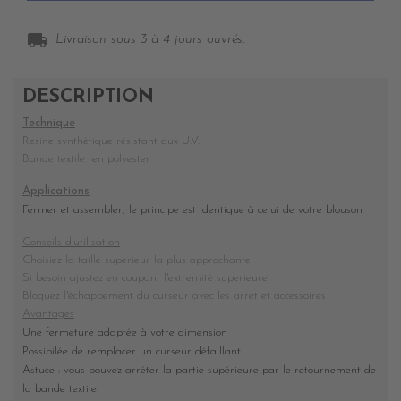
local_shipping
Livraison sous 3 à 4 jours ouvrés.
DESCRIPTION
Technique
Resine synthétique résistant aux U.V.
Bande textile en polyester
Applications
Fermer et assembler, le principe est identique à celui de votre blouson
Conseils d'utilisation
Choisiez la taille superieur la plus approchante
Si besoin ajustez en coupant l'extremité superieure
Bloquez l'échappement du curseur avec les arret et accessoires
Avantages
Une fermeture adaptée à votre dimension
Possibilée de remplacer un curseur défaillant
Astuce : vous pouvez arréter la partie supérieure par le retournement de
la bande textile.