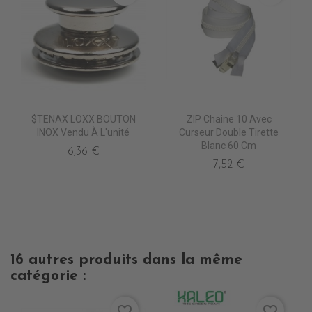
$TENAX LOXX BOUTON
ZIP Chaine 10 Avec
INOX Vendu À L'unité
Curseur Double Tirette
Blanc 60 Cm
6,36 €
7,52 €
16 autres produits dans la même
catégorie :
favorite_border
favorite_border