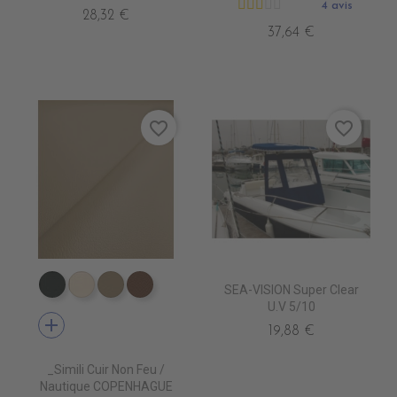
4 avis
28,32 €
37,64 €
favorite_border
favorite_border
SEA-VISION Super Clear
EN7005 VERT ANGLAIS
EN7001 CREME
EN7002 BEIGE
EN7003 BRUN
U.V 5/10
add
19,88 €
_Simili Cuir Non Feu /
Nautique COPENHAGUE