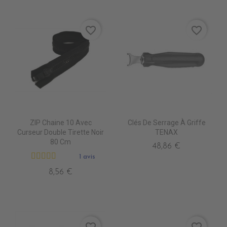
favorite_border
favorite_border
ZIP Chaine 10 Avec
Clés De Serrage À Griffe
Curseur Double Tirette Noir
TENAX
80 Cm
48,86 €
1 avis
8,56 €
favorite_border
favorite_border