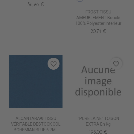
36,96 €
FROST TISSU
AMEUBLEMENT Bouclé
100% Polyester Interieur
20,74 €
favorite_border
favorite_border
ALCANTARA® TISSU
"PURE LAINE" TOISON
VÉRITABLE DESTOCK COL
EXTRA En Kg
BOHEMIAN BLUE 6.7ML
198,00 €