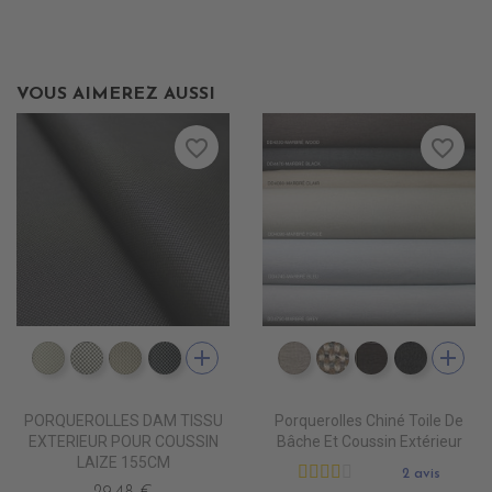
VOUS AIMEREZ AUSSI
favorite_border
favorite_border
add
add
DD5500 BLANC INFINI
DD5501 BLANC D'ARGENT
DD5502 ZEPHIR
DD5503 SMOKY
DD4080 MARBRE CLAI
DD4090 MARBRE
DD4220 MA
DD4470
PORQUEROLLES DAM TISSU
Porquerolles Chiné Toile De
EXTERIEUR POUR COUSSIN
Bâche Et Coussin Extérieur
LAIZE 155CM
2 avis