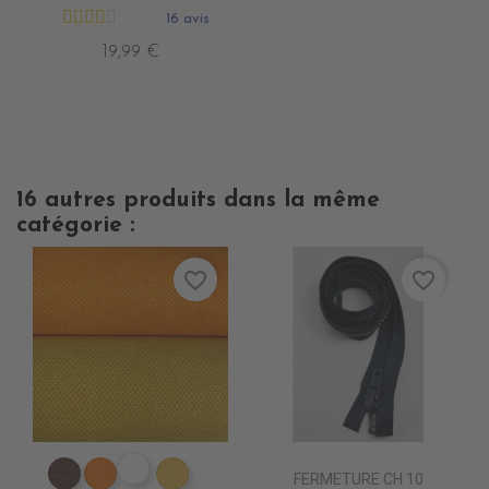
16 avis
19,99 €
16 autres produits dans la même
catégorie :
favorite_border
favorite_border
ES1809 VIOLET epuisem
FERMETURE CH 10
ES1802 MARRON
ES1804 ORANGE
ES1824 JAUNE