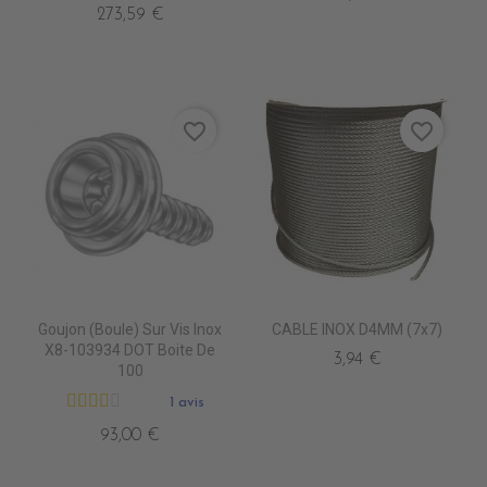
273,59 €
favorite_border
favorite_border
Goujon (Boule) Sur Vis Inox
CABLE INOX D4MM (7x7)
X8-103934 DOT Boite De
3,94 €
100
1 avis
93,00 €