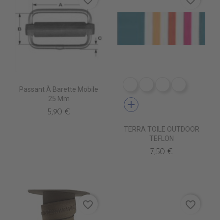
DR0240 LINUS MARINE 
DR0241 LINUS COR
DR0242 LINUS
DR0226 L
Passant À Barette Mobile
25 Mm
add
5,90 €
TERRA TOILE OUTDOOR
TEFLON
7,50 €
favorite_border
favorite_border