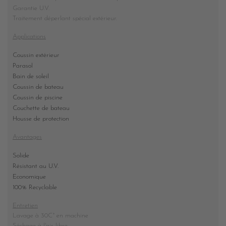
Garantie U.V.
Traitement déperlant spécial extérieur.
Applications
Coussin extérieur
Parasol
Bain de soleil
Coussin de bateau
Coussin de piscine
Couchette de bateau
Housse de protection
Avantages
Solide
Résistant au U.V.
Economique
100% Recyclable
Entretien
Lavage à 30C° en machine
Séchage à l'air libre