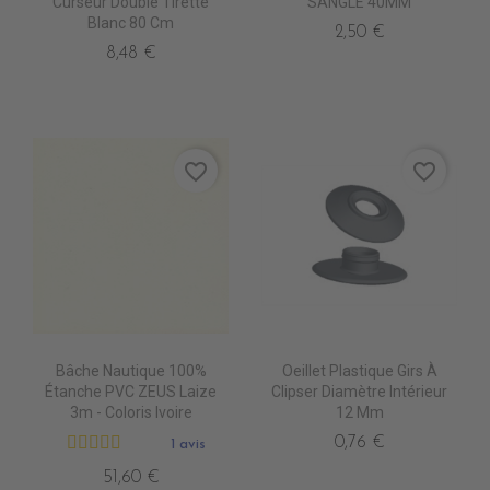
Curseur Double Tirette
SANGLE 40MM
Blanc 80 Cm
2,50 €
8,48 €
favorite_border
favorite_border
Bâche Nautique 100%
Oeillet Plastique Girs À
Étanche PVC ZEUS Laize
Clipser Diamètre Intérieur
3m - Coloris Ivoire
12 Mm
0,76 €
1 avis
51,60 €