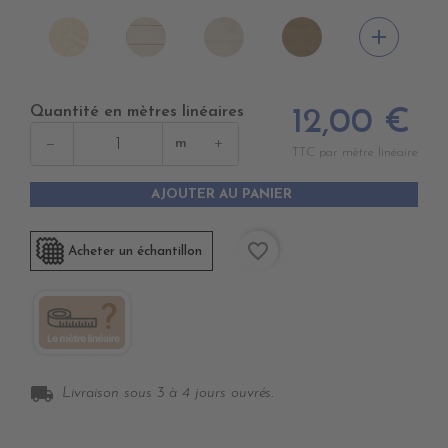
DD4010
DD4020
DD4030
DD4040
add
DUNE
SWIN
CANVAS
BEIGE
CANVAS
Quantité en mètres linéaires
12,00 €
−
+
m
TTC par mètre linéaire
AJOUTER AU PANIER
favorite_border
Acheter un échantillon
local_shipping
Livraison sous 3 à 4 jours ouvrés.