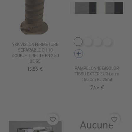
DE1009 CIGALE
DE1001 ROC
DE1012 MARB
DE1006 
YKK VISLON FERMETURE
SEPARABLE CH 10
add
DOUBLE TIRETTE EN 2.50
BEIGE
PAMPELONNE BICOLOR
15,88 €
TISSU EXTERIEUR Laize
150 Cm RL 25ml
17,99 €
favorite_border
favorite_border