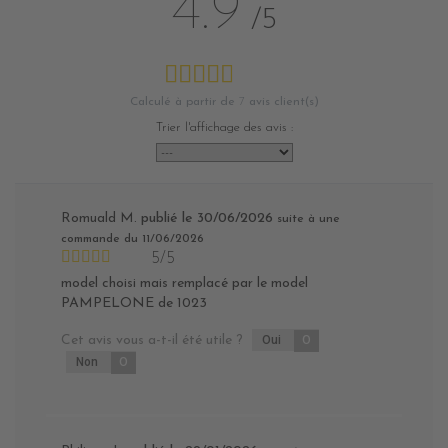
4.9
/5
Calculé à partir de
7
avis client(s)
Trier l'affichage des avis :
Romuald M.
publié le 30/06/2026
suite à une
commande du 11/06/2026
5/5
model choisi mais remplacé par le model
PAMPELONE de 1023
Cet avis vous a-t-il été utile ?
Oui
0
Non
0