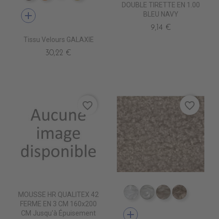
DOUBLE TIRETTE EN 1.00
add
BLEU NAVY
9,14 €
Tissu Velours GALAXIE
30,22 €
favorite_border
favorite_border
MOUSSE HR QUALITEX 42
TA5300 BLANC
TA5301 CREME
TA5302 LIN
TA5303 B
FERME EN 3 CM 160x200
add
CM Jusqu'à Épuisement