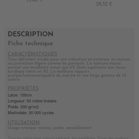
29,48 €
28,32 €
DESCRIPTION
Fiche technique
CARACTÉRISTIQUES
Tissu déferlant étudié pour une utilisation en extérieur en coussin
ou protection légère comme les parasols. La teinture masse
permet une excellente tenue aux UV (bien supérieure aux tissus
acrylique teints en fil). La meilleure rapport
prix/performance/qualité du marché et une large gamme de 55
coloris
PROPRIÉTÉS
Laize: 155cm
Longueur: 50 mètre linéaire
Poids: 200 gr/m2
Martindale: 20 000 cycles
UTILISATION
Usage intérieur: marine, jardin, ameublement
Tissu au mètre pour coussin extérieur par excellence. Tenue des couleurs