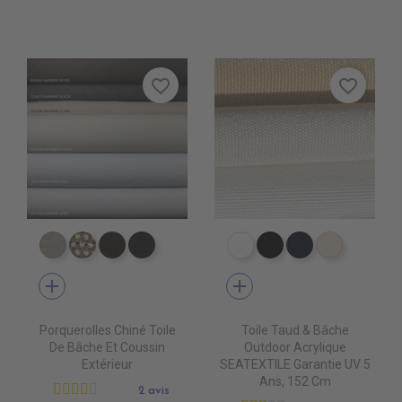
favorite_border
favorite_border
DD4080 MARBRE CLAIR
DD4090 MARBRE FONCE
DD4220 MARBRE WOOD
DD4470 MARBRE BLACK
PR0500 WHITE
PR0600 BLACK
PR0560 GRA
PR0520 
add
add
Porquerolles Chiné Toile
Toile Taud & Bâche
De Bâche Et Coussin
Outdoor Acrylique
Extérieur
SEATEXTILE Garantie UV 5
Ans, 152 Cm
2 avis