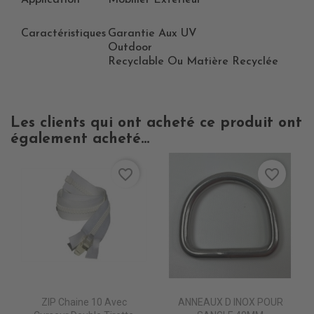
Application
Mobilier Extérieur
Caractéristiques
Garantie Aux UV
Outdoor
Recyclable Ou Matière Recyclée
Les clients qui ont acheté ce produit ont
également acheté...
favorite_border
favorite_border
ZIP Chaine 10 Avec
ANNEAUX D INOX POUR