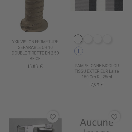
DE1009 CIGALE
DE1001 ROC
DE1012 MARB
DE1006 
YKK VISLON FERMETURE
SEPARABLE CH 10
add
DOUBLE TIRETTE EN 2.50
BEIGE
PAMPELONNE BICOLOR
15,88 €
TISSU EXTERIEUR Laize
150 Cm RL 25ml
17,99 €
favorite_border
favorite_border