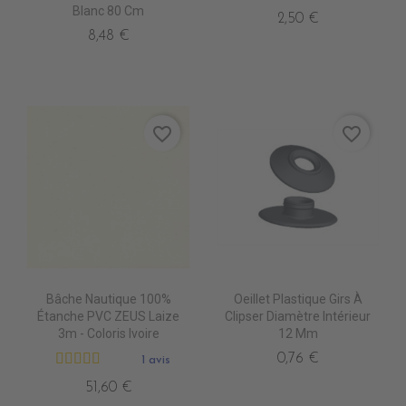
Blanc 80 Cm
2,50 €
8,48 €
favorite_border
favorite_border
Bâche Nautique 100%
Oeillet Plastique Girs À
Étanche PVC ZEUS Laize
Clipser Diamètre Intérieur
3m - Coloris Ivoire
12 Mm
0,76 €
1 avis
51,60 €