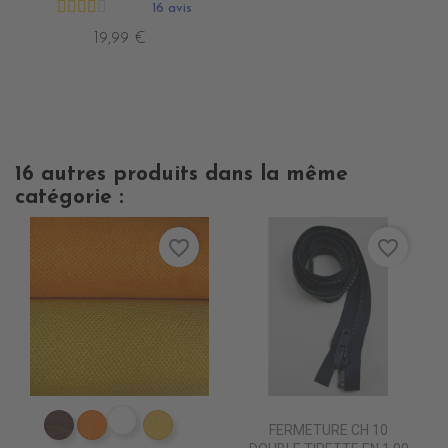
16 avis
19,99 €
16 autres produits dans la même
catégorie :
favorite_border
favorite_border
ES1809 VIOLET epuisem
FERMETURE CH 10
ES1802 MARRON
ES1804 ORANGE
ES1824 JAUNE