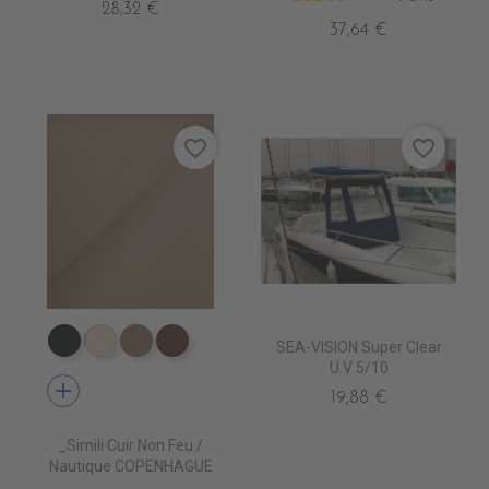
28,32 €
37,64 €
favorite_border
favorite_border
SEA-VISION Super Clear
EN7005 VERT ANGLAIS
EN7001 CREME
EN7002 BEIGE
EN7003 BRUN
U.V 5/10
add
19,88 €
_Simili Cuir Non Feu /
Nautique COPENHAGUE