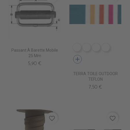
DR0240 LINUS MARINE 
DR0241 LINUS COR
DR0242 LINUS
DR0226 L
Passant À Barette Mobile
25 Mm
add
5,90 €
TERRA TOILE OUTDOOR
TEFLON
7,50 €
favorite_border
favorite_border