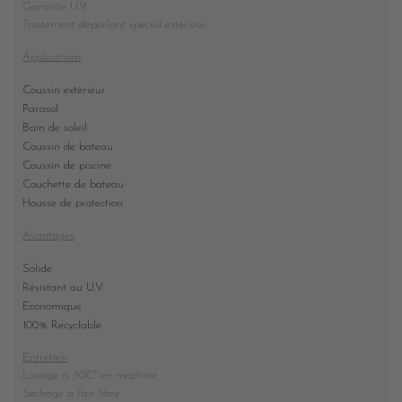
Garantie U.V.
Traitement déperlant spécial extérieur.
Applications
Coussin extérieur
Parasol
Bain de soleil
Coussin de bateau
Coussin de piscine
Couchette de bateau
Housse de protection
Avantages
Solide
Résistant au U.V.
Economique
100% Recyclable
Entretien
Lavage à 30C° en machine
Séchage à l'air libre