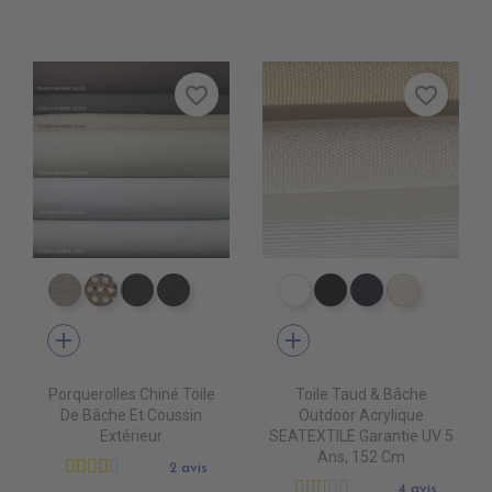
favorite_border
favorite_border
DD4080 MARBRE CLAIR
DD4090 MARBRE FONCE
DD4220 MARBRE WOOD
DD4470 MARBRE BLACK
PR0500 WHITE
PR0600 BLACK
PR0560 GRA
PR0520 
add
add
Porquerolles Chiné Toile
Toile Taud & Bâche
De Bâche Et Coussin
Outdoor Acrylique
Extérieur
SEATEXTILE Garantie UV 5
Ans, 152 Cm
2 avis
4 avis