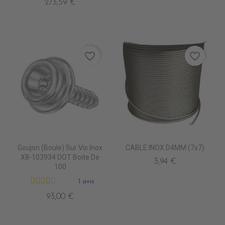
273,59 €
favorite_border
favorite_border
Goujon (Boule) Sur Vis Inox
CABLE INOX D4MM (7x7)
X8-103934 DOT Boite De
3,94 €
100
1 avis
93,00 €