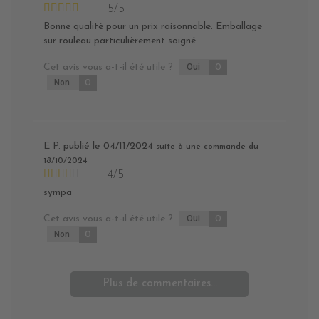
5/5
Bonne qualité pour un prix raisonnable. Emballage
sur rouleau particulièrement soigné.
Cet avis vous a-t-il été utile ?
Oui
0
Non
0
E P.
publié le 04/11/2024
suite à une commande du
18/10/2024
4/5
sympa
Cet avis vous a-t-il été utile ?
Oui
0
Non
0
Plus de commentaires...