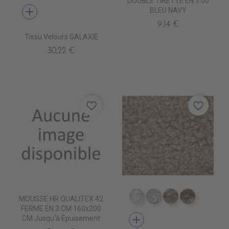
DOUBLE TIRETTE EN 1.00
add
BLEU NAVY
9,14 €
Tissu Velours GALAXIE
30,22 €
favorite_border
favorite_border
MOUSSE HR QUALITEX 42
TA5300 BLANC
TA5301 CREME
TA5302 LIN
TA5303 B
FERME EN 3 CM 160x200
add
CM Jusqu'à Épuisement