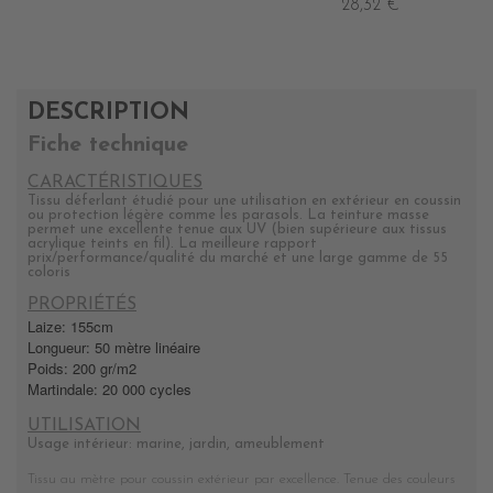
28,32 €
DESCRIPTION
Fiche technique
CARACTÉRISTIQUES
Tissu déferlant étudié pour une utilisation en extérieur en coussin
ou protection légère comme les parasols. La teinture masse
permet une excellente tenue aux UV (bien supérieure aux tissus
acrylique teints en fil). La meilleure rapport
prix/performance/qualité du marché et une large gamme de 55
coloris
PROPRIÉTÉS
Laize: 155cm
Longueur: 50 mètre linéaire
Poids: 200 gr/m2
Martindale: 20 000 cycles
UTILISATION
Usage intérieur: marine, jardin, ameublement
Tissu au mètre pour coussin extérieur par excellence. Tenue des couleurs