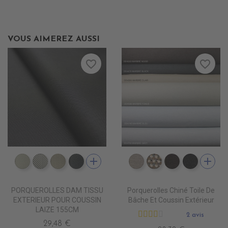
VOUS AIMEREZ AUSSI
favorite_border
favorite_border
add
add
DD5500 BLANC INFINI
DD5501 BLANC D'ARGENT
DD5502 ZEPHIR
DD5503 SMOKY
DD4080 MARBRE CLAI
DD4090 MARBRE
DD4220 MA
DD4470
PORQUEROLLES DAM TISSU
Porquerolles Chiné Toile De
EXTERIEUR POUR COUSSIN
Bâche Et Coussin Extérieur
LAIZE 155CM
2 avis
29,48 €