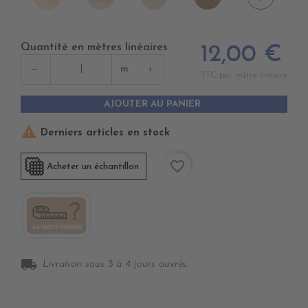
DUNE
SWIN
CANVAS
BEIGE
CANVAS
Quantité en mètres linéaires
12,00 €
−
+
m
TTC par mètre linéaire
AJOUTER AU PANIER

Derniers articles en stock
favorite_border
Acheter un échantillon
local_shipping
Livraison sous 3 à 4 jours ouvrés.