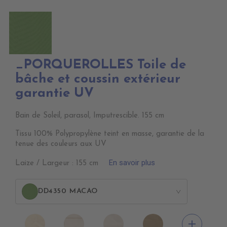
_PORQUEROLLES Toile de
bâche et coussin extérieur
garantie UV
Bain de Soleil, parasol, Imputrescible. 155 cm
Tissu 100% Polypropylène teint en masse, garantie de la
tenue des couleurs aux UV
En savoir plus
Laize / Largeur : 155 cm
DD4350 MACAO
>
DD4010
DD4020
DD4030
DD4040
add