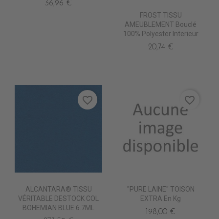
36,96 €
FROST TISSU
AMEUBLEMENT Bouclé
100% Polyester Interieur
20,74 €
favorite_border
favorite_border
ALCANTARA® TISSU
"PURE LAINE" TOISON
VÉRITABLE DESTOCK COL
EXTRA En Kg
BOHEMIAN BLUE 6.7ML
198,00 €