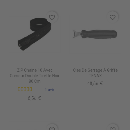
favorite_border
favorite_border
ZIP Chaine 10 Avec
Clés De Serrage À Griffe
Curseur Double Tirette Noir
TENAX
80 Cm
48,86 €
1 avis
8,56 €
favorite_border
favorite_border