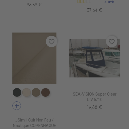
4 avis
28,32 €
37,64 €
favorite_border
favorite_border
SEA-VISION Super Clear
EN7005 VERT ANGLAIS
EN7001 CREME
EN7002 BEIGE
EN7003 BRUN
U.V 5/10
add
19,88 €
_Simili Cuir Non Feu /
Nautique COPENHAGUE