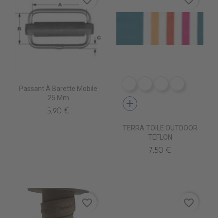
DR0240 LINUS MARINE 
DR0241 LINUS COR
DR0242 LINUS
DR0226 L
Passant À Barette Mobile
25 Mm
add
5,90 €
TERRA TOILE OUTDOOR
TEFLON
7,50 €
favorite_border
favorite_border