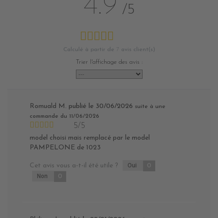
4.9
/5
Calculé à partir de
7
avis client(s)
Trier l'affichage des avis :
Romuald M.
publié le 30/06/2026
suite à une
commande du 11/06/2026
5/5
model choisi mais remplacé par le model
PAMPELONE de 1023
Cet avis vous a-t-il été utile ?
Oui
0
Non
0