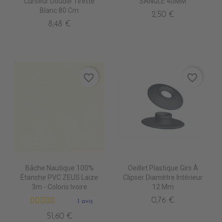
Curseur Double Tirette
SANGLE 40MM
Blanc 80 Cm
2,50 €
8,48 €
favorite_border
favorite_border
Bâche Nautique 100%
Oeillet Plastique Girs À
Étanche PVC ZEUS Laize
Clipser Diamètre Intérieur
3m - Coloris Ivoire
12 Mm
0,76 €
1 avis
51,60 €