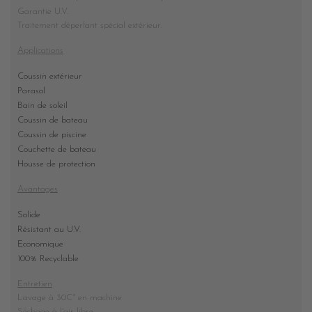
Garantie U.V.
Traitement déperlant spécial extérieur.
Applications
Coussin extérieur
Parasol
Bain de soleil
Coussin de bateau
Coussin de piscine
Couchette de bateau
Housse de protection
Avantages
Solide
Résistant au U.V.
Economique
100% Recyclable
Entretien
Lavage à 30C° en machine
Séchage à l'air libre