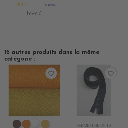
16 avis
19,99 €
16 autres produits dans la même
catégorie :
favorite_border
favorite_border
ES1809 VIOLET epuisem
FERMETURE CH 10
ES1802 MARRON
ES1804 ORANGE
ES1824 JAUNE