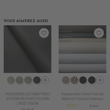
VOUS AIMEREZ AUSSI
favorite_border
favorite_border
add
add
DD5500 BLANC INFINI
DD5501 BLANC D'ARGENT
DD5502 ZEPHIR
DD5503 SMOKY
DD4080 MARBRE CLAI
DD4090 MARBRE
DD4220 MA
DD4470
PORQUEROLLES DAM TISSU
Porquerolles Chiné Toile De
EXTERIEUR POUR COUSSIN
Bâche Et Coussin Extérieur
LAIZE 155CM
2 avis