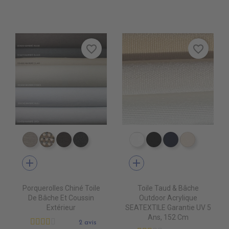
favorite_border
favorite_border
DD4080 MARBRE CLAIR
DD4090 MARBRE FONCE
DD4220 MARBRE WOOD
DD4470 MARBRE BLACK
PR0500 WHITE
PR0600 BLACK
PR0560 GRA
PR0520 
add
add
Porquerolles Chiné Toile
Toile Taud & Bâche
De Bâche Et Coussin
Outdoor Acrylique
Extérieur
SEATEXTILE Garantie UV 5
Ans, 152 Cm
2 avis