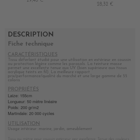
29,48 €
28,32 €
DESCRIPTION
Fiche technique
CARACTÉRISTIQUES
Tissu déferlant étudié pour une utilisation en extérieur en coussin
ou protection légère comme les parasols. La teinture masse
permet une excellente tenue aux UV (bien supérieure aux tissus
acrylique teints en fil). La meilleure rapport
prix/performance/qualité du marché et une large gamme de 55
coloris
PROPRIÉTÉS
Laize: 155cm
Longueur: 50 mètre linéaire
Poids: 200 gr/m2
Martindale: 20 000 cycles
UTILISATION
Usage intérieur: marine, jardin, ameublement
Tissu au mètre pour coussin extérieur par excellence. Tenue des couleurs