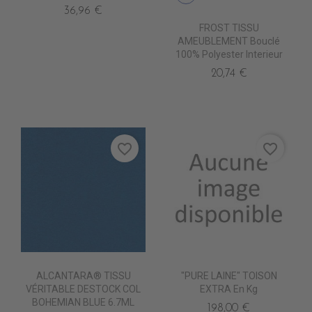
36,96 €
FROST TISSU
AMEUBLEMENT Bouclé
100% Polyester Interieur
20,74 €
favorite_border
favorite_border
ALCANTARA® TISSU
"PURE LAINE" TOISON
VÉRITABLE DESTOCK COL
EXTRA En Kg
BOHEMIAN BLUE 6.7ML
198,00 €