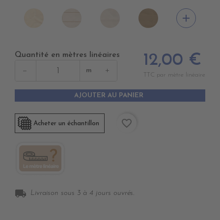
DD4010
DD4020
DD4030
DD4040
add
DUNE
SWIN
CANVAS
BEIGE
CANVAS
Quantité en mètres linéaires
12,00 €
−
+
m
TTC par mètre linéaire
AJOUTER AU PANIER
favorite_border
Acheter un échantillon
local_shipping
Livraison sous 3 à 4 jours ouvrés.