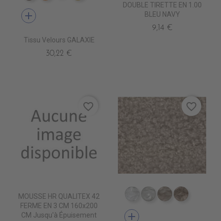
DOUBLE TIRETTE EN 1.00
add
BLEU NAVY
9,14 €
Tissu Velours GALAXIE
30,22 €
favorite_border
favorite_border
MOUSSE HR QUALITEX 42
TA5300 BLANC
TA5301 CREME
TA5302 LIN
TA5303 B
FERME EN 3 CM 160x200
add
CM Jusqu'à Épuisement