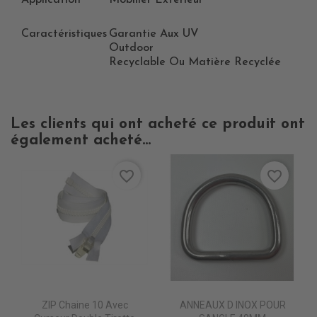
Application
Mobilier Extérieur
Caractéristiques
Garantie Aux UV
Outdoor
Recyclable Ou Matière Recyclée
Les clients qui ont acheté ce produit ont
également acheté...
favorite_border
favorite_border
ZIP Chaine 10 Avec
ANNEAUX D INOX POUR