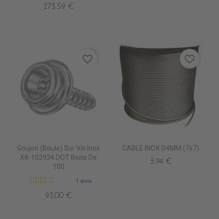
273,59 €
favorite_border
favorite_border
Goujon (Boule) Sur Vis Inox
CABLE INOX D4MM (7x7)
X8-103934 DOT Boite De
3,94 €
100
1 avis
93,00 €