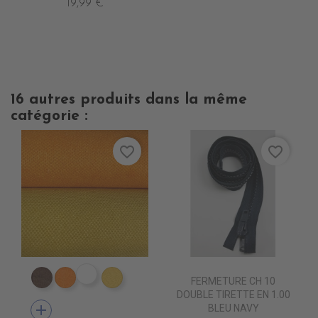
19,99 €
16 autres produits dans la même
catégorie :
favorite_border
favorite_border
ES1809 VIOLET epuisem
FERMETURE CH 10
ES1802 MARRON
ES1804 ORANGE
ES1824 JAUNE
DOUBLE TIRETTE EN 1.00
add
BLEU NAVY