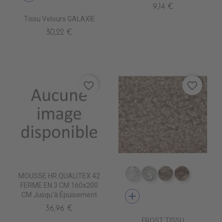
9,14 €
Tissu Velours GALAXIE
30,22 €
favorite_border
favorite_border
MOUSSE HR QUALITEX 42
TA5300 BLANC
TA5301 CREME
TA5302 LIN
TA5303 B
FERME EN 3 CM 160x200
add
CM Jusqu'à Épuisement
36,96 €
FROST TISSU