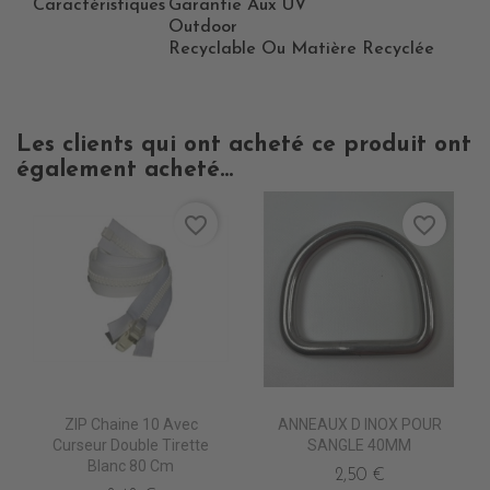
Caractéristiques
Garantie Aux UV
Outdoor
Recyclable Ou Matière Recyclée
Les clients qui ont acheté ce produit ont
également acheté...
favorite_border
favorite_border
ZIP Chaine 10 Avec
ANNEAUX D INOX POUR
Curseur Double Tirette
SANGLE 40MM
Blanc 80 Cm
2,50 €