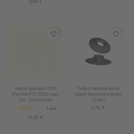
8,48 €
favorite_border
favorite_border
Bâche Nautique 100%
Oeillet Plastique Girs À
Étanche PVC ZEUS Laize
Clipser Diamètre Intérieur
3m - Coloris Ivoire
12 Mm
0,76 €
1 avis
51,60 €