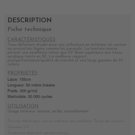
DESCRIPTION
Fiche technique
CARACTÉRISTIQUES
Tissu déferlant étudié pour une utilisation en extérieur en coussin
ou protection légère comme les parasols. La teinture masse
permet une excellente tenue aux UV (bien supérieure aux tissus
acrylique teints en fil). La meilleure rapport
prix/performance/qualité du marché et une large gamme de 55
coloris
PROPRIÉTÉS
Laize: 155cm
Longueur: 50 mètre linéaire
Poids: 200 gr/m2
Martindale: 20 000 cycles
UTILISATION
Usage intérieur: marine, jardin, ameublement
Tissu au mètre pour coussin extérieur par excellence. Tenue des couleurs
Garantie U.V.
Traitement déperlant spécial extérieur.