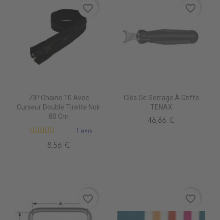
favorite_border
favorite_border
ZIP Chaine 10 Avec
Clés De Serrage À Griffe
Curseur Double Tirette Noir
TENAX
80 Cm
48,86 €
1 avis
8,56 €
favorite_border
favorite_border