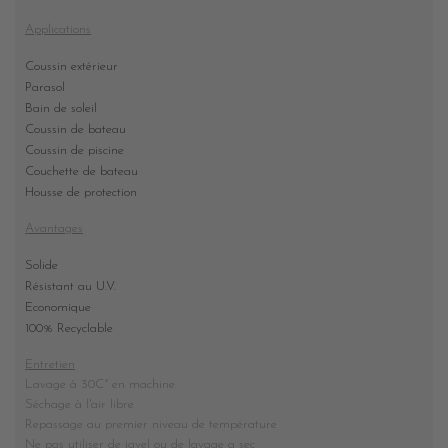
Applications
Coussin extérieur
Parasol
Bain de soleil
Coussin de bateau
Coussin de piscine
Couchette de bateau
Housse de protection
Avantages
Solide
Résistant au U.V.
Economique
100% Recyclable
Entretien
Lavage à 30C° en machine
Séchage à l'air libre
Repassage au premier niveau de température
Ne pas utiliser de javel ou de lavage a sec