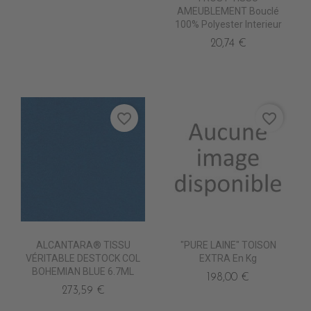
AMEUBLEMENT Bouclé
100% Polyester Interieur
20,74 €
favorite_border
favorite_border
ALCANTARA® TISSU
"PURE LAINE" TOISON
VÉRITABLE DESTOCK COL
EXTRA En Kg
BOHEMIAN BLUE 6.7ML
198,00 €
273,59 €