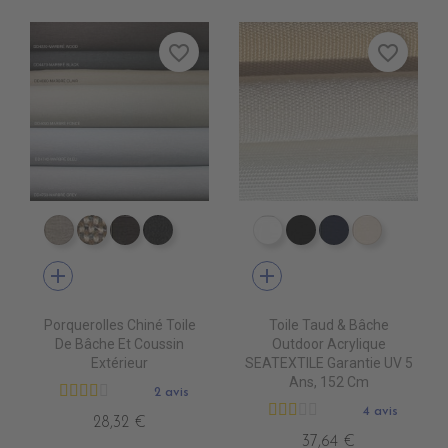
favorite_border
favorite_border
DD4080 MARBRE CLAIR
DD4090 MARBRE FONCE
DD4220 MARBRE WOOD
DD4470 MARBRE BLACK
PR0500 WHITE
PR0600 BLACK
PR0560 GRA
PR0520 
add
add
Porquerolles Chiné Toile
Toile Taud & Bâche
De Bâche Et Coussin
Outdoor Acrylique
Extérieur
SEATEXTILE Garantie UV 5
Ans, 152 Cm
2 avis
4 avis
28,32 €
37,64 €