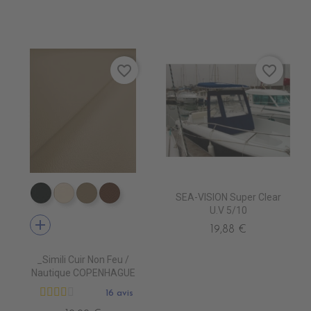
favorite_border
favorite_border
SEA-VISION Super Clear
EN7005 VERT ANGLAIS
EN7001 CREME
EN7002 BEIGE
EN7003 BRUN
U.V 5/10
add
19,88 €
_Simili Cuir Non Feu /
Nautique COPENHAGUE
16 avis