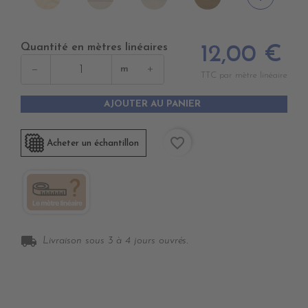
DUNE
SWIN
CANVAS
BEIGE
CANVAS
Quantité en mètres linéaires
12,00 €
−
+
m
TTC par mètre linéaire
AJOUTER AU PANIER
favorite_border
Acheter un échantillon
local_shipping
Livraison sous 3 à 4 jours ouvrés.