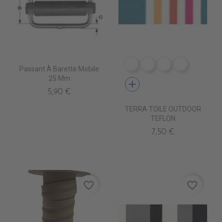
DR0240 LINUS MARINE 
DR0241 LINUS COR
DR0242 LINUS
DR0226 L
Passant À Barette Mobile
25 Mm
add
5,90 €
TERRA TOILE OUTDOOR
TEFLON
7,50 €
favorite_border
favorite_border