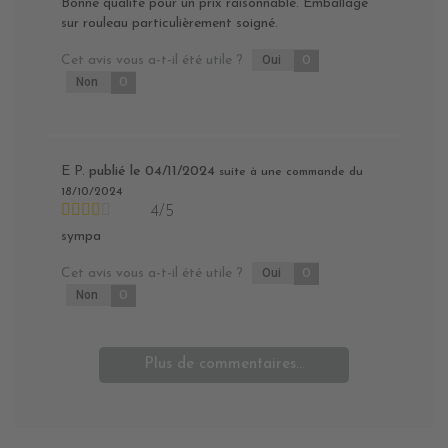
Bonne qualité pour un prix raisonnable. Emballage
sur rouleau particulièrement soigné.
Cet avis vous a-t-il été utile ?
Oui
0
Non
0
E P.
publié le 04/11/2024
suite à une commande du
18/10/2024
4/5
sympa
Cet avis vous a-t-il été utile ?
Oui
0
Non
0
Plus de commentaires...