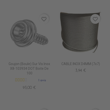
favorite_border
favorite_border
Goujon (Boule) Sur Vis Inox
CABLE INOX D4MM (7x7)
X8-103934 DOT Boite De
3,94 €
100
1 avis
93,00 €