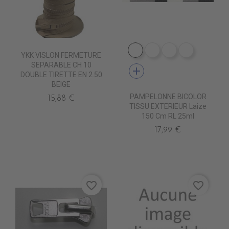
DE1009 CIGALE
DE1001 ROC
DE1012 MARB
DE1006 
YKK VISLON FERMETURE
SEPARABLE CH 10
add
DOUBLE TIRETTE EN 2.50
BEIGE
PAMPELONNE BICOLOR
15,88 €
TISSU EXTERIEUR Laize
150 Cm RL 25ml
17,99 €
favorite_border
favorite_border