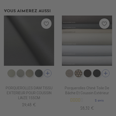
VOUS AIMEREZ AUSSI
favorite_border
favorite_border
add
add
DD5500 BLANC INFINI
DD5501 BLANC D'ARGENT
DD5502 ZEPHIR
DD5503 SMOKY
DD4080 MARBRE CLAI
DD4090 MARBRE
DD4220 MA
DD4470
PORQUEROLLES DAM TISSU
Porquerolles Chiné Toile De
EXTERIEUR POUR COUSSIN
Bâche Et Coussin Extérieur
LAIZE 155CM
2 avis
29,48 €
28,32 €