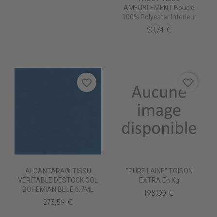
AMEUBLEMENT Bouclé
100% Polyester Interieur
20,74 €
favorite_border
favorite_border
ALCANTARA® TISSU
"PURE LAINE" TOISON
VÉRITABLE DESTOCK COL
EXTRA En Kg
BOHEMIAN BLUE 6.7ML
198,00 €
273,59 €