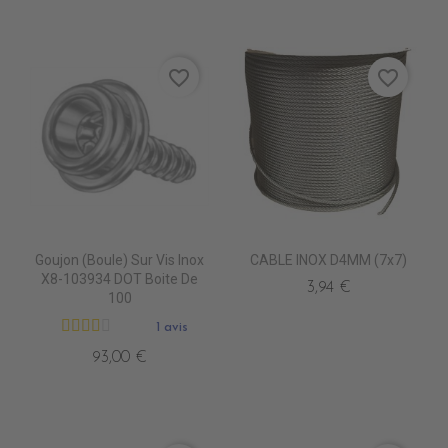
favorite_border
favorite_border
Goujon (Boule) Sur Vis Inox
CABLE INOX D4MM (7x7)
X8-103934 DOT Boite De
3,94 €
100
1 avis
93,00 €