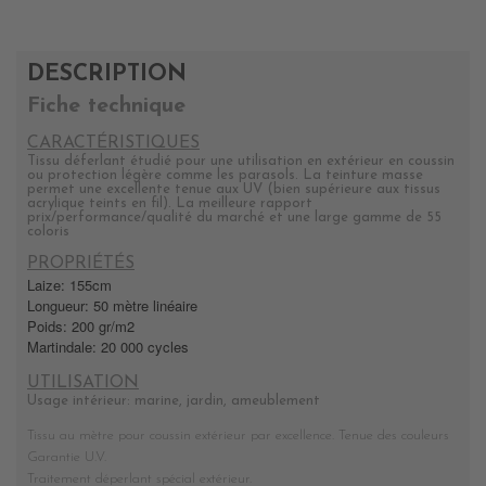
DESCRIPTION
Fiche technique
CARACTÉRISTIQUES
Tissu déferlant étudié pour une utilisation en extérieur en coussin
ou protection légère comme les parasols. La teinture masse
permet une excellente tenue aux UV (bien supérieure aux tissus
acrylique teints en fil). La meilleure rapport
prix/performance/qualité du marché et une large gamme de 55
coloris
PROPRIÉTÉS
Laize: 155cm
Longueur: 50 mètre linéaire
Poids: 200 gr/m2
Martindale: 20 000 cycles
UTILISATION
Usage intérieur: marine, jardin, ameublement
Tissu au mètre pour coussin extérieur par excellence. Tenue des couleurs
Garantie U.V.
Traitement déperlant spécial extérieur.