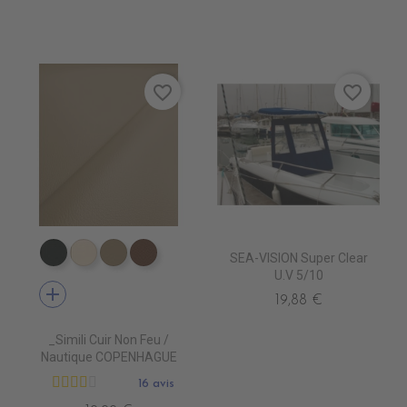
favorite_border
favorite_border
SEA-VISION Super Clear
EN7005 VERT ANGLAIS
EN7001 CREME
EN7002 BEIGE
EN7003 BRUN
U.V 5/10
add
19,88 €
_Simili Cuir Non Feu /
Nautique COPENHAGUE
16 avis