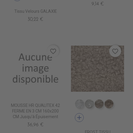
9,14 €
Tissu Velours GALAXIE
30,22 €
favorite_border
favorite_border
MOUSSE HR QUALITEX 42
TA5300 BLANC
TA5301 CREME
TA5302 LIN
TA5303 B
FERME EN 3 CM 160x200
add
CM Jusqu'à Épuisement
36,96 €
FROST TISSU