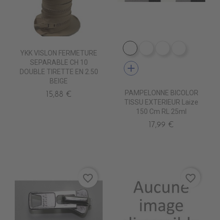
DE1009 CIGALE
DE1001 ROC
DE1012 MARB
DE1006 
YKK VISLON FERMETURE
SEPARABLE CH 10
add
DOUBLE TIRETTE EN 2.50
BEIGE
PAMPELONNE BICOLOR
15,88 €
TISSU EXTERIEUR Laize
150 Cm RL 25ml
17,99 €
favorite_border
favorite_border