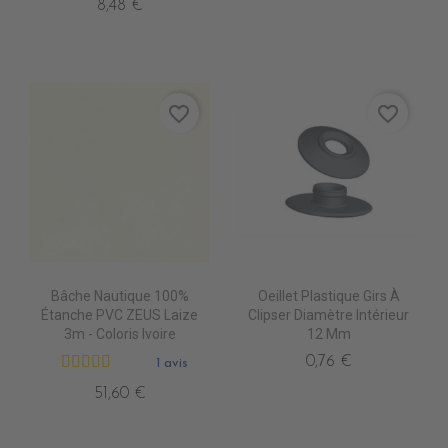
8,48 €
favorite_border
favorite_border
Bâche Nautique 100%
Oeillet Plastique Girs À
Étanche PVC ZEUS Laize
Clipser Diamètre Intérieur
3m - Coloris Ivoire
12 Mm
0,76 €
1 avis
51,60 €