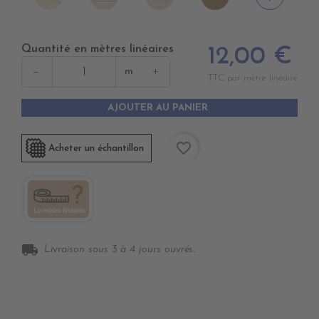
DUNE
SWIN
CANVAS
BEIGE
CANVAS
Quantité en mètres linéaires
12,00 €
−
+
m
TTC par mètre linéaire
AJOUTER AU PANIER
favorite_border
Acheter un échantillon
local_shipping
Livraison sous 3 à 4 jours ouvrés.