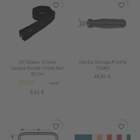
favorite_border
favorite_border
ZIP Chaine 10 Avec
Clés De Serrage À Griffe
Curseur Double Tirette Noir
TENAX
80 Cm
48,86 €
1 avis
8,56 €
favorite_border
favorite_border