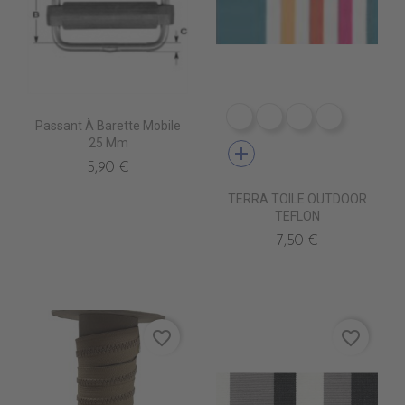
DR0240 LINUS MARINE 
DR0241 LINUS COR
DR0242 LINUS
DR0226 L
Passant À Barette Mobile
25 Mm
add
5,90 €
TERRA TOILE OUTDOOR
TEFLON
7,50 €
favorite_border
favorite_border