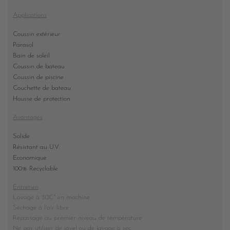
Applications
Coussin extérieur
Parasol
Bain de soleil
Coussin de bateau
Coussin de piscine
Couchette de bateau
Housse de protection
Avantages
Solide
Résistant au U.V.
Economique
100% Recyclable
Entretien
Lavage à 30C° en machine
Séchage à l'air libre
Repassage au premier niveau de température
Ne pas utiliser de javel ou de lavage a sec