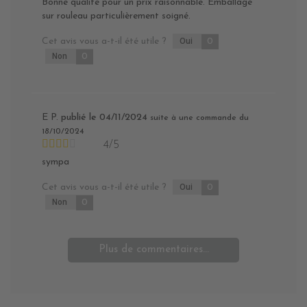
Bonne qualité pour un prix raisonnable. Emballage
sur rouleau particulièrement soigné.
Cet avis vous a-t-il été utile ?
Oui
0
Non
0
E P.
publié le 04/11/2024
suite à une commande du
18/10/2024
4/5
sympa
Cet avis vous a-t-il été utile ?
Oui
0
Non
0
Plus de commentaires...