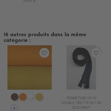
19,99 €
16 autres produits dans la même
catégorie :
favorite_border
favorite_border
ES1809 VIOLET epuisem
FERMETURE CH 10
ES1802 MARRON
ES1804 ORANGE
ES1824 JAUNE
DOUBLE TIRETTE EN 1.00
add
BLEU NAVY