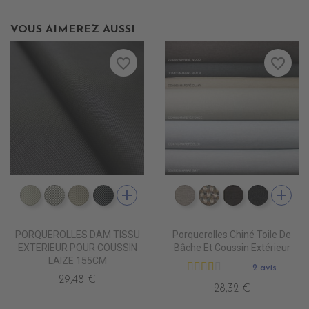
VOUS AIMEREZ AUSSI
favorite_border
favorite_border
add
add
DD5500 BLANC INFINI
DD5501 BLANC D'ARGENT
DD5502 ZEPHIR
DD5503 SMOKY
DD4080 MARBRE CLAI
DD4090 MARBRE
DD4220 MA
DD4470
PORQUEROLLES DAM TISSU
Porquerolles Chiné Toile De
EXTERIEUR POUR COUSSIN
Bâche Et Coussin Extérieur
LAIZE 155CM
2 avis
29,48 €
28,32 €