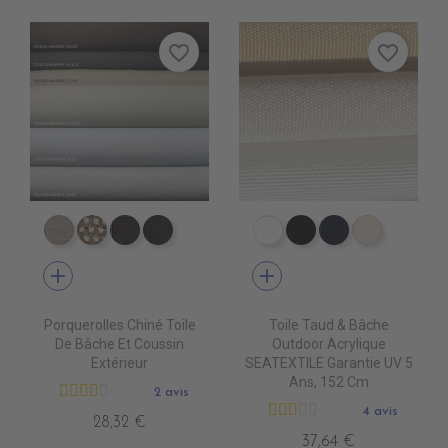
favorite_border
favorite_border
DD4080 MARBRE CLAIR
DD4090 MARBRE FONCE
DD4220 MARBRE WOOD
DD4470 MARBRE BLACK
PR0500 WHITE
PR0600 BLACK
PR0560 GRA
PR0520 
add
add
Porquerolles Chiné Toile
Toile Taud & Bâche
De Bâche Et Coussin
Outdoor Acrylique
Extérieur
SEATEXTILE Garantie UV 5
Ans, 152 Cm
2 avis
4 avis
28,32 €
37,64 €