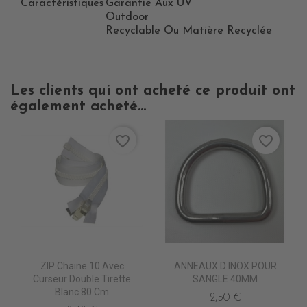
Caractéristiques
Garantie Aux UV
Outdoor
Recyclable Ou Matière Recyclée
Les clients qui ont acheté ce produit ont
également acheté...
favorite_border
favorite_border
ZIP Chaine 10 Avec
ANNEAUX D INOX POUR
Curseur Double Tirette
SANGLE 40MM
Blanc 80 Cm
2,50 €