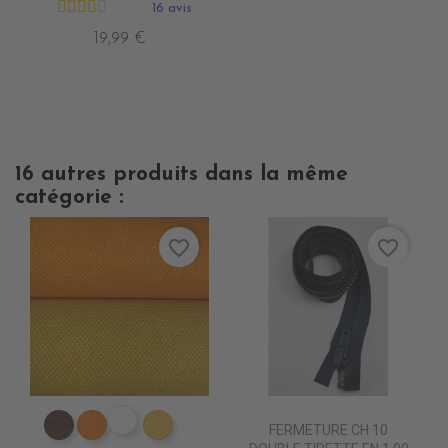
16 avis
19,99 €
16 autres produits dans la même
catégorie :
favorite_border
favorite_border
ES1809 VIOLET epuisem
FERMETURE CH 10
ES1802 MARRON
ES1804 ORANGE
ES1824 JAUNE