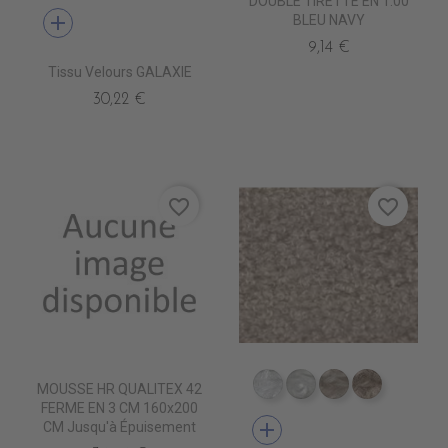
DOUBLE TIRETTE EN 1.00
add
BLEU NAVY
9,14 €
Tissu Velours GALAXIE
30,22 €
favorite_border
favorite_border
MOUSSE HR QUALITEX 42
TA5300 BLANC
TA5301 CREME
TA5302 LIN
TA5303 B
FERME EN 3 CM 160x200
add
CM Jusqu'à Épuisement