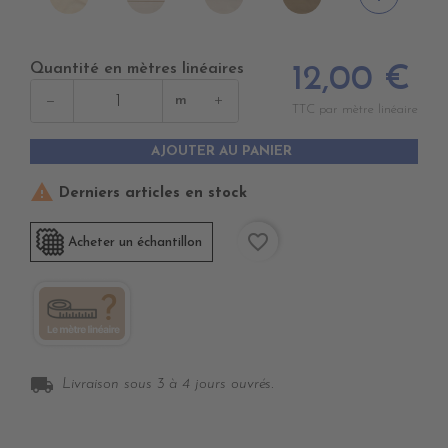
DUNE
SWIN
CANVAS
BEIGE
CANVAS
Quantité en mètres linéaires
12,00 €
−
+
m
TTC par mètre linéaire
AJOUTER AU PANIER

Derniers articles en stock
favorite_border
Acheter un échantillon
local_shipping
Livraison sous 3 à 4 jours ouvrés.