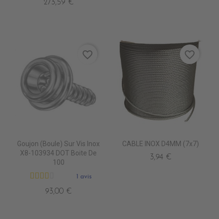
273,59 €
favorite_border
favorite_border
Goujon (Boule) Sur Vis Inox
CABLE INOX D4MM (7x7)
X8-103934 DOT Boite De
3,94 €
100
1 avis
93,00 €