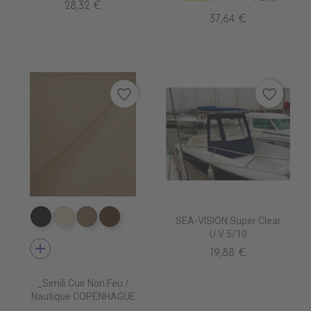
28,32 €
37,64 €
favorite_border
favorite_border
SEA-VISION Super Clear
EN7005 VERT ANGLAIS
EN7001 CREME
EN7002 BEIGE
EN7003 BRUN
U.V 5/10
add
19,88 €
_Simili Cuir Non Feu /
Nautique COPENHAGUE