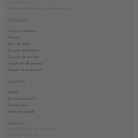
Garantie U.V.
Traitement déperlant spécial extérieur.
Applications
Coussin extérieur
Parasol
Bain de soleil
Coussin de bateau
Coussin de piscine
Couchette de bateau
Housse de protection
Avantages
Solide
Résistant au U.V.
Economique
100% Recyclable
Entretien
Lavage à 30C° en machine
Séchage à l'air libre