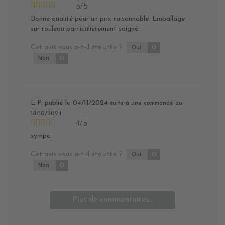
5/5
Bonne qualité pour un prix raisonnable. Emballage
sur rouleau particulièrement soigné.
Cet avis vous a-t-il été utile ?
Oui
0
Non
0
E P.
publié le 04/11/2024
suite à une commande du
18/10/2024
4/5
sympa
Cet avis vous a-t-il été utile ?
Oui
0
Non
0
Plus de commentaires...