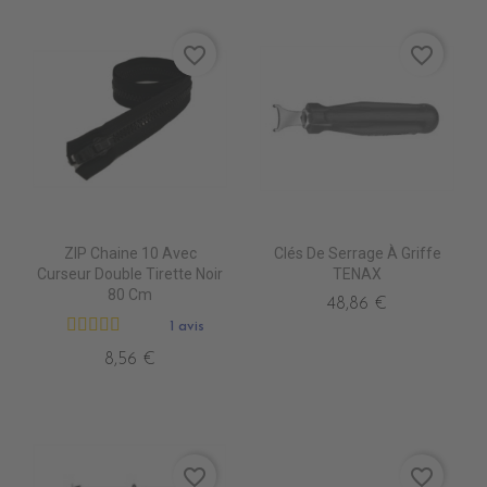
favorite_border
favorite_border
ZIP Chaine 10 Avec
Clés De Serrage À Griffe
Curseur Double Tirette Noir
TENAX
80 Cm
48,86 €
1 avis
8,56 €
favorite_border
favorite_border