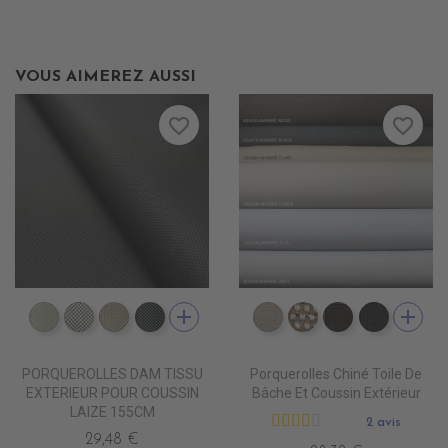
VOUS AIMEREZ AUSSI
favorite_border
favorite_border
add
add
DD5500 BLANC INFINI
DD5501 BLANC D'ARGENT
DD5502 ZEPHIR
DD5503 SMOKY
DD4080 MARBRE CLAI
DD4090 MARBRE
DD4220 MA
DD4470
PORQUEROLLES DAM TISSU
Porquerolles Chiné Toile De
EXTERIEUR POUR COUSSIN
Bâche Et Coussin Extérieur
LAIZE 155CM
2 avis
29,48 €