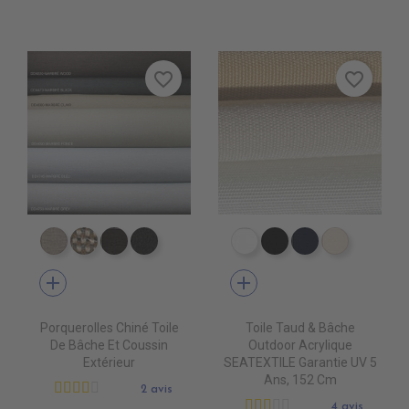
favorite_border
favorite_border
DD4080 MARBRE CLAIR
DD4090 MARBRE FONCE
DD4220 MARBRE WOOD
DD4470 MARBRE BLACK
PR0500 WHITE
PR0600 BLACK
PR0560 GRA
PR0520 
add
add
Porquerolles Chiné Toile
Toile Taud & Bâche
De Bâche Et Coussin
Outdoor Acrylique
Extérieur
SEATEXTILE Garantie UV 5
Ans, 152 Cm
2 avis
4 avis