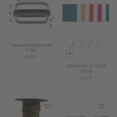
DR0240 LINUS MARINE 
DR0241 LINUS COR
DR0242 LINUS
DR0226 L
Passant À Barette Mobile
25 Mm
add
5,90 €
TERRA TOILE OUTDOOR
TEFLON
7,50 €
favorite_border
favorite_border