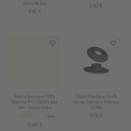
Blanc 80 Cm
2,50 €
8,48 €
favorite_border
favorite_border
Bâche Nautique 100%
Oeillet Plastique Girs À
Étanche PVC ZEUS Laize
Clipser Diamètre Intérieur
3m - Coloris Ivoire
12 Mm
0,76 €
1 avis
51,60 €