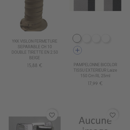
DE1009 CIGALE
DE1001 ROC
DE1012 MARB
DE1006 
YKK VISLON FERMETURE
SEPARABLE CH 10
add
DOUBLE TIRETTE EN 2.50
BEIGE
PAMPELONNE BICOLOR
15,88 €
TISSU EXTERIEUR Laize
150 Cm RL 25ml
17,99 €
favorite_border
favorite_border