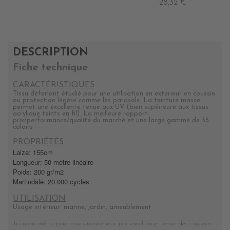
28,32 €
DESCRIPTION
Fiche technique
CARACTÉRISTIQUES
Tissu déferlant étudié pour une utilisation en extérieur en coussin
ou protection légère comme les parasols. La teinture masse
permet une excellente tenue aux UV (bien supérieure aux tissus
acrylique teints en fil). La meilleure rapport
prix/performance/qualité du marché et une large gamme de 55
coloris
PROPRIÉTÉS
Laize: 155cm
Longueur: 50 mètre linéaire
Poids: 200 gr/m2
Martindale: 20 000 cycles
UTILISATION
Usage intérieur: marine, jardin, ameublement
Tissu au mètre pour coussin extérieur par excellence. Tenue des couleurs