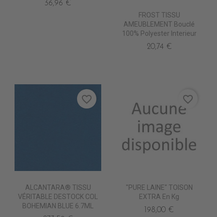
36,96 €
FROST TISSU
AMEUBLEMENT Bouclé
100% Polyester Interieur
20,74 €
favorite_border
favorite_border
ALCANTARA® TISSU
"PURE LAINE" TOISON
VÉRITABLE DESTOCK COL
EXTRA En Kg
BOHEMIAN BLUE 6.7ML
198,00 €