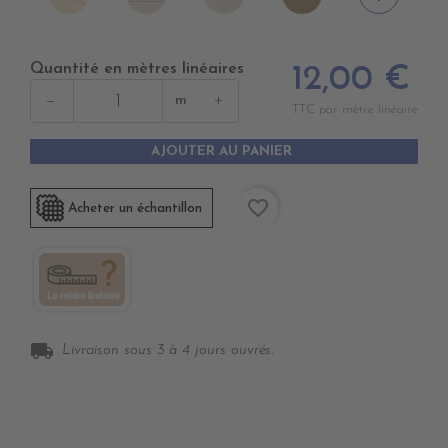
DUNE
SWIN
CANVAS
BEIGE
CANVAS
Quantité en mètres linéaires
12,00 €
−
+
m
TTC par mètre linéaire
AJOUTER AU PANIER
favorite_border
Acheter un échantillon
local_shipping
Livraison sous 3 à 4 jours ouvrés.