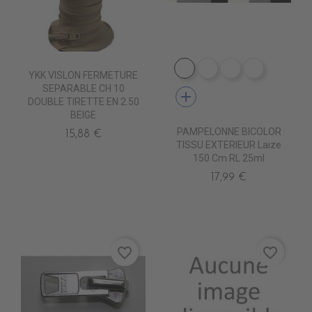
DE1009 CIGALE
DE1001 ROC
DE1012 MARB
DE1006 
YKK VISLON FERMETURE
SEPARABLE CH 10
add
DOUBLE TIRETTE EN 2.50
BEIGE
PAMPELONNE BICOLOR
15,88 €
TISSU EXTERIEUR Laize
150 Cm RL 25ml
17,99 €
favorite_border
favorite_border