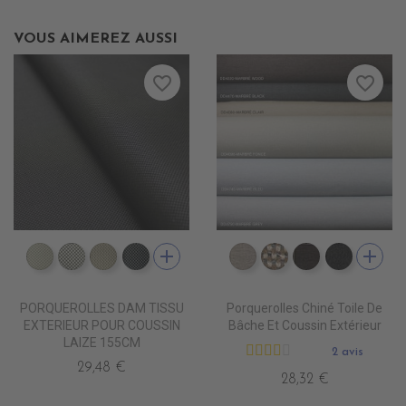
VOUS AIMEREZ AUSSI
favorite_border
favorite_border
add
add
DD5500 BLANC INFINI
DD5501 BLANC D'ARGENT
DD5502 ZEPHIR
DD5503 SMOKY
DD4080 MARBRE CLAI
DD4090 MARBRE
DD4220 MA
DD4470
PORQUEROLLES DAM TISSU
Porquerolles Chiné Toile De
EXTERIEUR POUR COUSSIN
Bâche Et Coussin Extérieur
LAIZE 155CM
2 avis
29,48 €
28,32 €