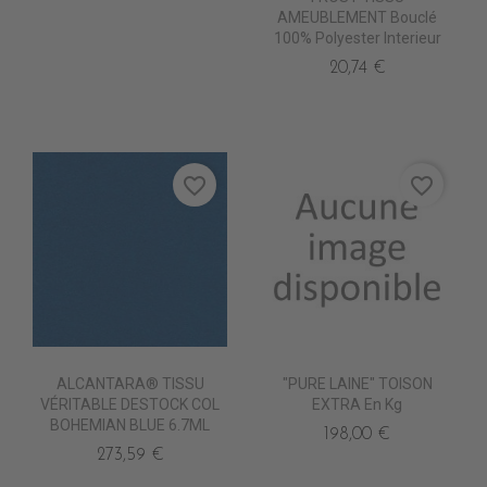
AMEUBLEMENT Bouclé
100% Polyester Interieur
20,74 €
favorite_border
favorite_border
ALCANTARA® TISSU
"PURE LAINE" TOISON
VÉRITABLE DESTOCK COL
EXTRA En Kg
BOHEMIAN BLUE 6.7ML
198,00 €
273,59 €