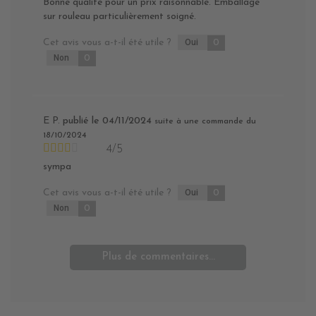
Bonne qualité pour un prix raisonnable. Emballage
sur rouleau particulièrement soigné.
Cet avis vous a-t-il été utile ?
Oui
0
Non
0
E P.
publié le 04/11/2024
suite à une commande du
18/10/2024
4/5
sympa
Cet avis vous a-t-il été utile ?
Oui
0
Non
0
Plus de commentaires...