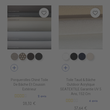
favorite_border
favorite_border
DD4080 MARBRE CLAIR
DD4090 MARBRE FONCE
DD4220 MARBRE WOOD
DD4470 MARBRE BLACK
PR0500 WHITE
PR0600 BLACK
PR0560 GRA
PR0520 
add
add
Porquerolles Chiné Toile
Toile Taud & Bâche
De Bâche Et Coussin
Outdoor Acrylique
Extérieur
SEATEXTILE Garantie UV 5
Ans, 152 Cm
2 avis
4 avis
28,32 €
37,64 €