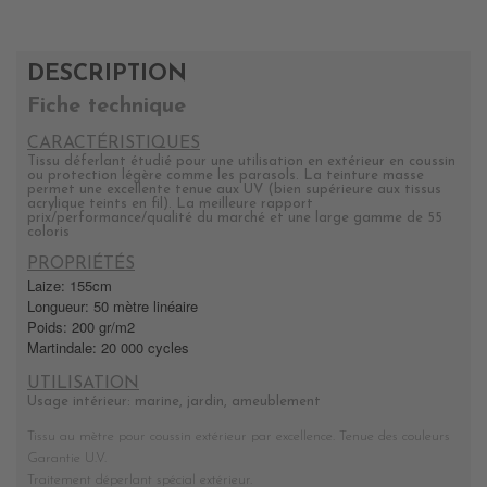
DESCRIPTION
Fiche technique
CARACTÉRISTIQUES
Tissu déferlant étudié pour une utilisation en extérieur en coussin
ou protection légère comme les parasols. La teinture masse
permet une excellente tenue aux UV (bien supérieure aux tissus
acrylique teints en fil). La meilleure rapport
prix/performance/qualité du marché et une large gamme de 55
coloris
PROPRIÉTÉS
Laize: 155cm
Longueur: 50 mètre linéaire
Poids: 200 gr/m2
Martindale: 20 000 cycles
UTILISATION
Usage intérieur: marine, jardin, ameublement
Tissu au mètre pour coussin extérieur par excellence. Tenue des couleurs
Garantie U.V.
Traitement déperlant spécial extérieur.