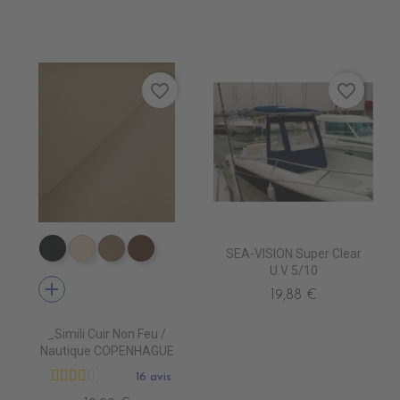
favorite_border
favorite_border
SEA-VISION Super Clear
EN7005 VERT ANGLAIS
EN7001 CREME
EN7002 BEIGE
EN7003 BRUN
U.V 5/10
add
19,88 €
_Simili Cuir Non Feu /
Nautique COPENHAGUE
16 avis