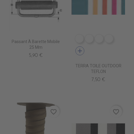
DR0240 LINUS MARINE 
DR0241 LINUS COR
DR0242 LINUS
DR0226 L
Passant À Barette Mobile
25 Mm
add
5,90 €
TERRA TOILE OUTDOOR
TEFLON
7,50 €
favorite_border
favorite_border