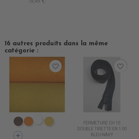
19,99 €
16 autres produits dans la même
catégorie :
favorite_border
favorite_border
ES1809 VIOLET epuisem
FERMETURE CH 10
ES1802 MARRON
ES1804 ORANGE
ES1824 JAUNE
DOUBLE TIRETTE EN 1.00
add
BLEU NAVY