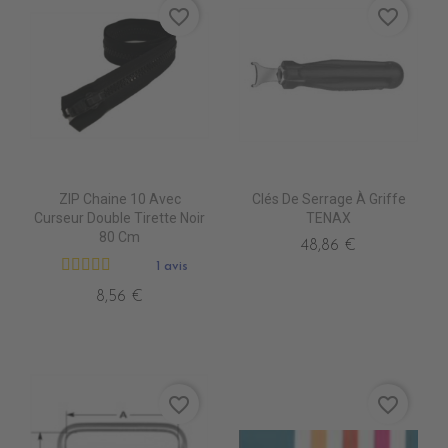
favorite_border
favorite_border
ZIP Chaine 10 Avec
Clés De Serrage À Griffe
Curseur Double Tirette Noir
TENAX
80 Cm
48,86 €
1 avis
8,56 €
favorite_border
favorite_border