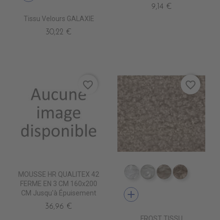
9,14 €
Tissu Velours GALAXIE
30,22 €
favorite_border
favorite_border
MOUSSE HR QUALITEX 42
TA5300 BLANC
TA5301 CREME
TA5302 LIN
TA5303 B
FERME EN 3 CM 160x200
add
CM Jusqu'à Épuisement
36,96 €
FROST TISSU