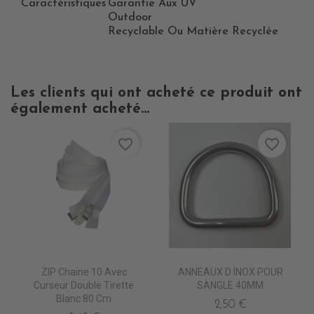
Caractéristiques
Garantie Aux UV
Outdoor
Recyclable Ou Matière Recyclée
Les clients qui ont acheté ce produit ont
également acheté...
favorite_border
favorite_border
ZIP Chaine 10 Avec
ANNEAUX D INOX POUR
Curseur Double Tirette
SANGLE 40MM
Blanc 80 Cm
2,50 €