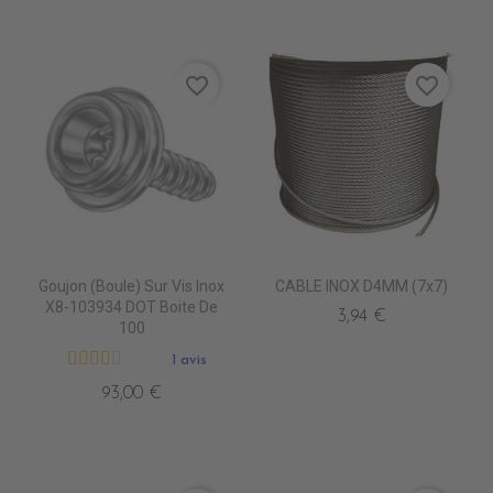
favorite_border
favorite_border
Goujon (Boule) Sur Vis Inox
CABLE INOX D4MM (7x7)
X8-103934 DOT Boite De
3,94 €
100
1 avis
93,00 €