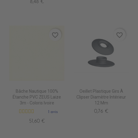
8,48 €
favorite_border
favorite_border
Bâche Nautique 100%
Oeillet Plastique Girs À
Étanche PVC ZEUS Laize
Clipser Diamètre Intérieur
3m - Coloris Ivoire
12 Mm
0,76 €
1 avis
51,60 €