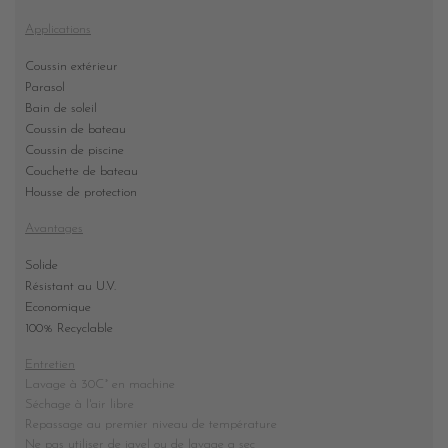
Applications
Coussin extérieur
Parasol
Bain de soleil
Coussin de bateau
Coussin de piscine
Couchette de bateau
Housse de protection
Avantages
Solide
Résistant au U.V.
Economique
100% Recyclable
Entretien
Lavage à 30C° en machine
Séchage à l'air libre
Repassage au premier niveau de température
Ne pas utiliser de javel ou de lavage a sec