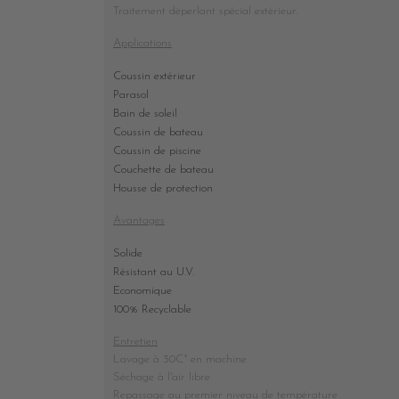
Traitement déperlant spécial extérieur.
Applications
Coussin extérieur
Parasol
Bain de soleil
Coussin de bateau
Coussin de piscine
Couchette de bateau
Housse de protection
Avantages
Solide
Résistant au U.V.
Economique
100% Recyclable
Entretien
Lavage à 30C° en machine
Séchage à l'air libre
Repassage au premier niveau de température