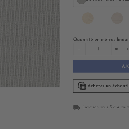
DD4010
DD
DUNE
SW
CA
Quantité en mètres linéai
−
+
m
AJ
Acheter un échanti
local_shipping
Livraison sous 3 à 4 jours