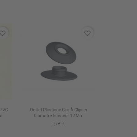
vorite_border
favorite_border
 PVC
Oeillet Plastique Girs À Clipser
re
Diamètre Intérieur 12 Mm
0,76 €