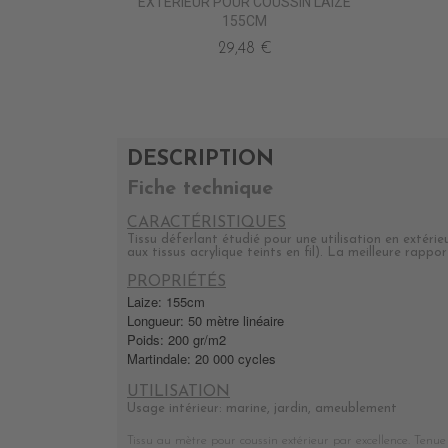
EXTERIEUR POUR COUSSIN LAIZE
155CM
29,48 €
DESCRIPTION
Fiche technique
CARACTÉRISTIQUES
Tissu déferlant étudié pour une utilisation en extér
aux tissus acrylique teints en fil). La meilleure rap
PROPRIÉTÉS
Laize: 155cm
Longueur: 50 mètre linéaire
Poids: 200 gr/m2
Martindale: 20 000 cycles
UTILISATION
Usage intérieur: marine, jardin, ameublement
Tissu au mètre pour coussin extérieur par excellence. Tenue