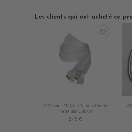
Les clients qui ont acheté ce pr
favorite_border
ZIP Chaine 10 Avec Curseur Double
AN
Tirette Blanc 80 Cm
8,48 €