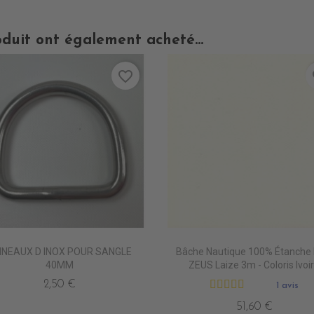
oduit ont également acheté...
favorite_border
fa
NEAUX D INOX POUR SANGLE
Bâche Nautique 100% Étanche
40MM
ZEUS Laize 3m - Coloris Ivoi
2,50 €
1 avis
51,60 €