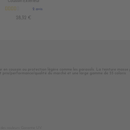
Coussin Extérieur
2 avis
28,32 €
ieur en coussin ou protection légère comme les parasols. La teinture masse
port prix/performance/qualité du marché et une large gamme de 55 coloris
 des couleurs Garantie U.V.