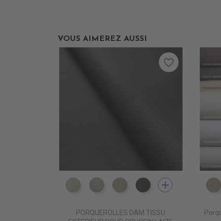
VOUS AIMEREZ AUSSI
favorite_border
add
DD5500 BLANC INFINI
DD5501 BLANC D'ARGENT
DD5502 ZEPHIR
DD5503 SMOKY
PORQUEROLLES DAM TISSU
Porqu