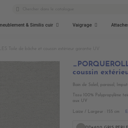
meublement & Similis cuir
Vaigrage
Attaches
oile de bâche et coussin extérieur garantie UV
_PORQUEROLLES
coussin extérie
Bain de Soleil, parasol, Imput
Tissu 100% Polypropylène tei
aux UV
E
Laize / Largeur : 155 cm
DD4620 GRIS PERL