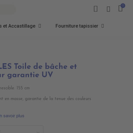
 et Accastillage
Fourniture tapissier
 Toile de bâche et
ur garantie UV
rescible. 155 cm
nt en masse, garantie de la tenue des couleurs
n savoir plus
E
>