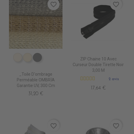
favorite_border
favorite_border
ZIP Chaine 10 Avec
PS2000 NATUREL
PS2010 DESERT SAND
PS2020 GRIS
Curseur Double Tirette Noir
3,00 M
_Toile D'ombrage
2 avis
Perméable OMBRÏA
Garantie UV, 300 Cm
17,64 €
31,20 €
favorite_border
favorite_border