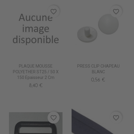
favorite_border
favorite_border
PLAQUE MOUSSE
PRESS CLIP CHAPEAU
POLYETHER ST25 / 50 X
BLANC
150 Epaisseur 2 Cm
0,56 €
8,40 €
favorite_border
favorite_border