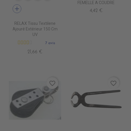
FEMELLE A COUDRE
add
4,42 €
RELAX Tissu Textilene
Ajouré Extérieur 150 Cm
UV
7 avis
21,66 €
favorite_border
favorite_border