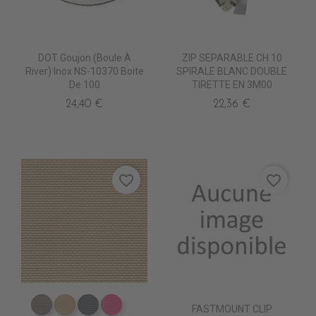
DOT Goujon (Boule À
ZIP SEPARABLE CH 10
River) Inox NS-10370 Boite
SPIRALE BLANC DOUBLE
De 100
TIRETTE EN 3M00
24,40 €
22,36 €
favorite_border
favorite_border
FASTMOUNT CLIP
DB0104 TAUPE
DB0113 BEIGE
DB0114 GRIS FONCE
DB0112 FUSHIA