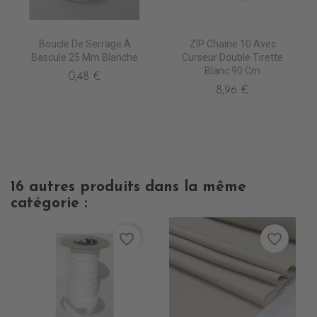
Boucle De Serrage À
ZIP Chaine 10 Avec
Bascule 25 Mm Blanche
Curseur Double Tirette
Blanc 90 Cm
0,48 €
8,96 €
16 autres produits dans la même
catégorie :
favorite_border
favorite_border