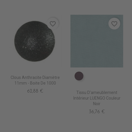
favorite_border
favorite_border
Clous Anthracite Diamètre
TA5210 AUBERGINE
11mm - Boite De 1000
62,88 €
Tissu D'ameublement
Intérieur LUENGO Couleur
Noir
36,76 €