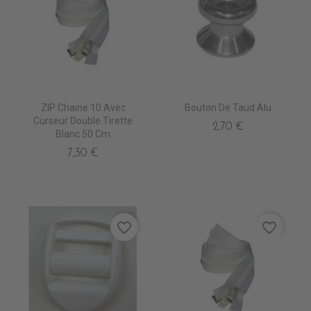
ZIP Chaine 10 Avec
Bouton De Taud Alu
Curseur Double Tirette
2,70 €
Blanc 50 Cm
7,30 €
favorite_border
favorite_border