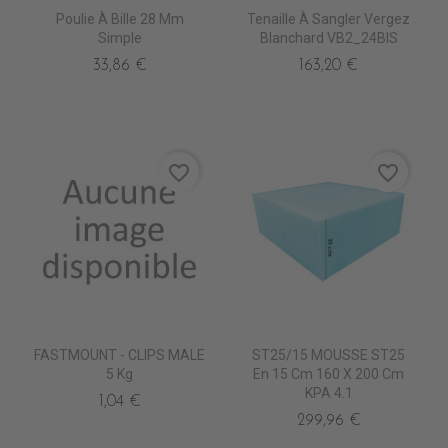
Poulie À Bille 28 Mm
Tenaille À Sangler Vergez
Simple
Blanchard VB2_24BIS
33,86 €
163,20 €
favorite_border
favorite_border
FASTMOUNT - CLIPS MALE
ST25/15 MOUSSE ST25
5 Kg
En 15 Cm 160 X 200 Cm
KPA 4.1
1,04 €
299,96 €