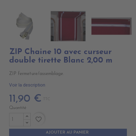
ZIP Chaine 10 avec curseur
double tirette Blanc 2,00 m
ZIP fermeture/assemblage.
Voir la description
11,90 €
TTC
Quantité
favorite_border
AJOUTER AU PANIER