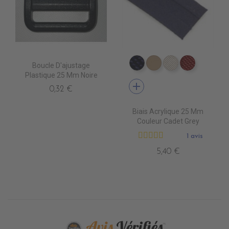
Boucle D'ajustage
PB0460 CAPTAIN
PB0530 BEIGE
PB0520 OYST
PB0490 
Plastique 25 Mm Noire
add
0,32 €
Biais Acrylique 25 Mm
Couleur Cadet Grey
1 avis
5,40 €