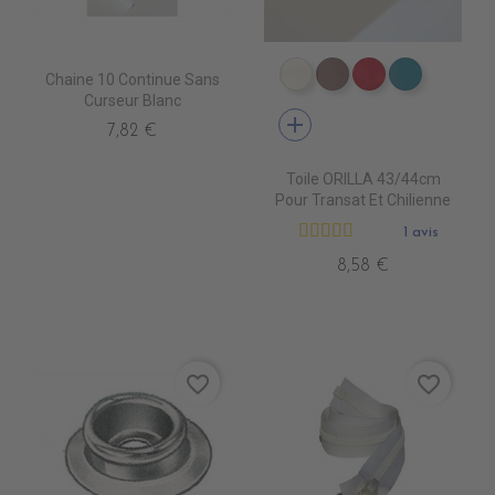
Chaine 10 Continue Sans
DT0001 ECRU
DT0003 TOURTER
DT0005 FUSH
DT0022 
Curseur Blanc
add
7,82 €
Toile ORILLA 43/44cm
Pour Transat Et Chilienne
1 avis
8,58 €
favorite_border
favorite_border