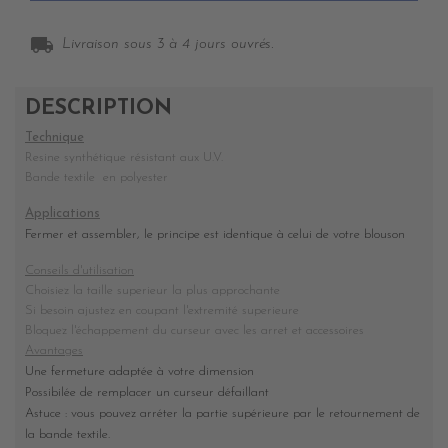
local_shipping
Livraison sous 3 à 4 jours ouvrés.
DESCRIPTION
Technique
Resine synthétique résistant aux U.V.
Bande textile en polyester
Applications
Fermer et assembler, le principe est identique à celui de votre blouson
Conseils d'utilisation
Choisiez la taille superieur la plus approchante
Si besoin ajustez en coupant l'extremité superieure
Bloquez l'échappement du curseur avec les arret et accessoires
Avantages
Une fermeture adaptée à votre dimension
Possibilée de remplacer un curseur défaillant
Astuce : vous pouvez arréter la partie supérieure par le retournement de
la bande textile.