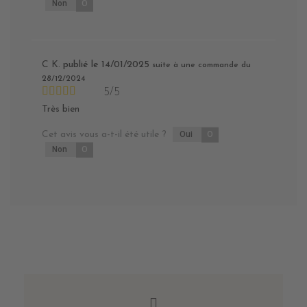
Non
0
C K.
publié le 14/01/2025
suite à une commande du
28/12/2024
5/5
Très bien
Cet avis vous a-t-il été utile ?
Oui
0
Non
0