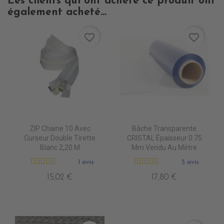
Les clients qui ont acheté ce produit ont
également acheté...
favorite_border
favorite_border
ZIP Chaine 10 Avec
Bâche Transparente
Curseur Double Tirette
CRISTAL Épaisseur 0.75
Blanc 2,20 M
Mm Vendu Au Mètre
1 avis
5 avis
15,02 €
17,80 €