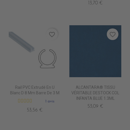
13,70 €
favorite_border
favorite_border
Rail PVC Extrudé En U
ALCANTARA® TISSU
Blanc D 8 Mm Barre De 3 M
VÉRITABLE DESTOCK COL
INFANTA BLUE 1.3ML
1 avis
53,09 €
53,56 €