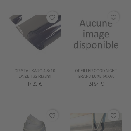
favorite_border
favorite_border
CRISTAL KARO 4.8/10
OREILLER GOOD NIGHT
LAIZE 132 Rl33ml
GRAND LUXE 60X60
17,20 €
24,24 €
favorite_border
favorite_border