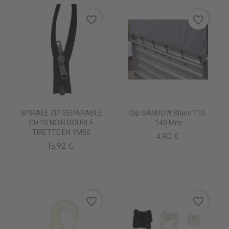
favorite_border
favorite_border
SPIRALE ZIP SEPARABLE
Clip SANDOW Blanc 110-
CH 10 NOIR DOUBLE
140 Mm
TIRETTE EN 1M50
4,90 €
15,92 €
favorite_border
favorite_border