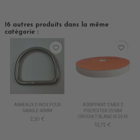
16 autres produits dans la même
catégorie :
favorite_border
favorite_border
ANNEAUX D INOX POUR
AGRIPPANT $ MER $
SANGLE 40MM
POLYESTER 25 MM
CROCHET BLANC Rl 25 M
2,50 €
52,72 €