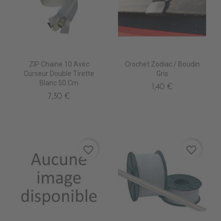
ZIP Chaine 10 Avec
Crochet Zodiac / Boudin
Curseur Double Tirette
Gris
Blanc 50 Cm
1,40 €
7,30 €
favorite_border
favorite_border