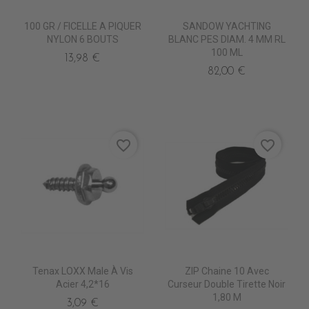
100 GR / FICELLE A PIQUER
SANDOW YACHTING
NYLON 6 BOUTS
BLANC PES DIAM. 4 MM RL
100 ML
13,98 €
82,00 €
favorite_border
favorite_border
Tenax LOXX Male À Vis
ZIP Chaine 10 Avec
Acier 4,2*16
Curseur Double Tirette Noir
1,80 M
3,09 €