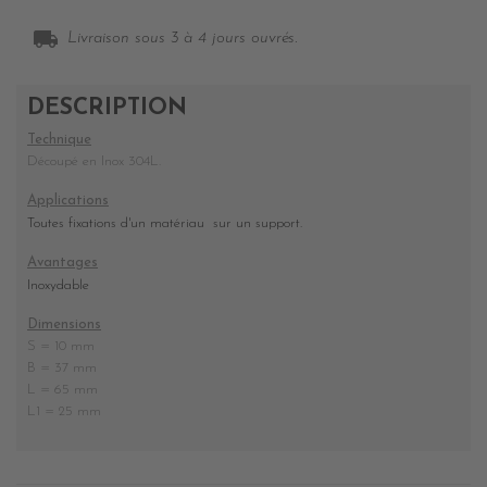
local_shipping
Livraison sous 3 à 4 jours ouvrés.
DESCRIPTION
Technique
Découpé en Inox 304L.
Applications
Toutes fixations d'un matériau sur un support.
Avantages
Inoxydable
Dimensions
S = 10 mm
B = 37 mm
L = 65 mm
L1 = 25 mm