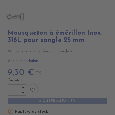
Mousqueton à émérillon Inox
316L pour sangle 25 mm
Mousqueton à émérillon pour sangle 25 mm.
Voir la description
9,30 €
TTC
Quantité
favorite_border
AJOUTER AU PANIER

Rupture de stock