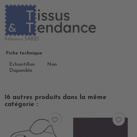
SA820
Référence
Fiche technique
Echantillon
Non
Disponible
16 autres produits dans la même
catégorie :
favorite_border
favorite_border