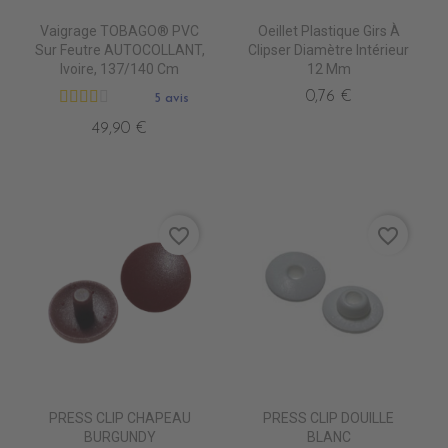
Vaigrage TOBAGO® PVC
Oeillet Plastique Girs À
Sur Feutre AUTOCOLLANT,
Clipser Diamètre Intérieur
Ivoire, 137/140 Cm
12 Mm
0,76 €
5 avis
49,90 €
favorite_border
favorite_border
PRESS CLIP CHAPEAU
PRESS CLIP DOUILLE
BURGUNDY
BLANC