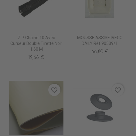
ZIP Chaine 10 Avec
MOUSSE ASSISE IVECO
Curseur Double Tirette Noir
DAILY Réf 90539/1
1,60 M
66,80 €
12,68 €
favorite_border
favorite_border