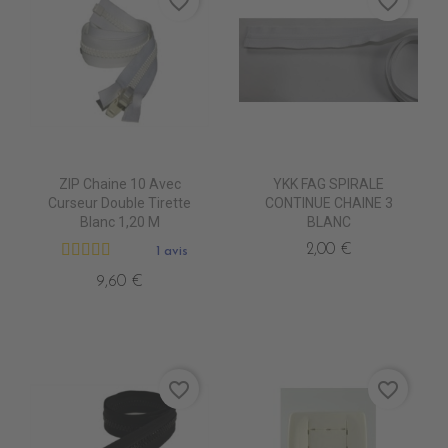
favorite_border
favorite_border
ZIP Chaine 10 Avec
YKK FAG SPIRALE
Curseur Double Tirette
CONTINUE CHAINE 3
Blanc 1,20 M
BLANC
2,00 €
1 avis
9,60 €
favorite_border
favorite_border