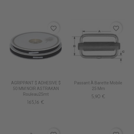
favorite_border
favorite_border
AGRIPPANT $ ADHESIVE $
Passant À Barette Mobile
50 MM NOIR ASTRAKAN
25 Mm
Rouleau25mt
5,90 €
165,16 €