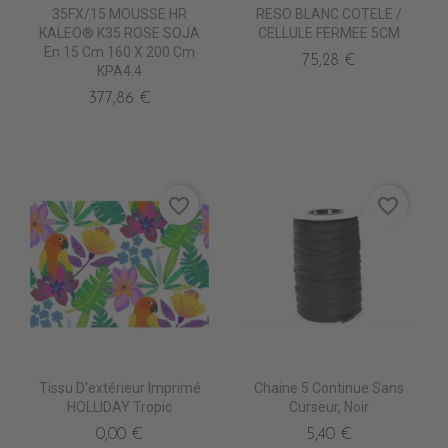
35FX/15 MOUSSE HR
RESO BLANC COTELE /
KALEO® K35 ROSE SOJA
CELLULE FERMEE 5CM
En 15 Cm 160 X 200 Cm
75,28 €
KPA4.4
377,86 €
favorite_border
favorite_border
Tissu D'extérieur Imprimé
Chaine 5 Continue Sans
HOLLIDAY Tropic
Curseur, Noir
0,00 €
5,40 €