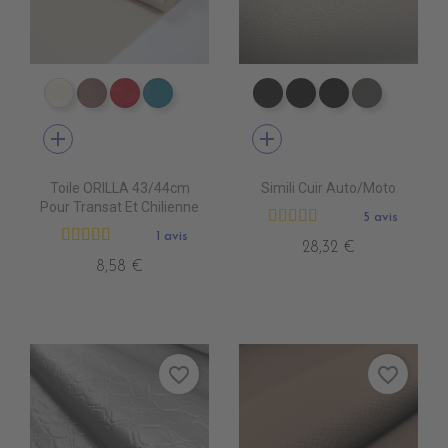
DT0001 ECRU
DT0003 TOURTERELLE
DT0005 FUSHIA
DT0022 TOPAZE
EA0100 NEXUS NOIR
EA0030 ICONE N
EA0040 SCO
EA0120 N
add
add
Toile ORILLA 43/44cm
Simili Cuir Auto/Moto
Pour Transat Et Chilienne
5 avis
1 avis
28,32 €
8,58 €
favorite_border
favorite_border