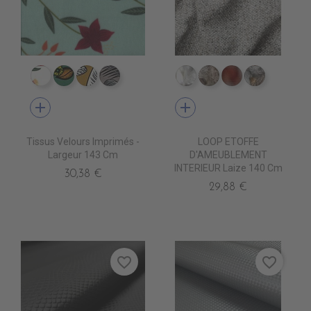
IV0110 ALIGARH BLANC
IV0131 KOCHI CIEL
IV0122 NODIA VENITIEN
IV0123 NODIA TAUPE
TA8100 NEVE
TA8102 PILLA
TA8115 TERRE
TA8105 P
add
add
Tissus Velours Imprimés -
LOOP ETOFFE
Largeur 143 Cm
D'AMEUBLEMENT
INTERIEUR Laize 140 Cm
30,38 €
29,88 €
favorite_border
favorite_border