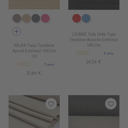
DB0104 TAUPE
DB0113 BEIGE
DB0114 GRIS FONCE
DB0112 FUSHIA
DB0208 ROUGE
DB0224 CIEL
add
LOUNGE Toile Grille Type
Textilene Ajourée Extérieur
180 Cm
RELAX Tissu Textilene
Ajouré Extérieur 150 Cm
5 avis
UV
24,54 €
7 avis
21,66 €
favorite_border
favorite_border