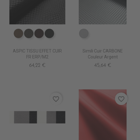
ED0570 CANON
ED0590 BETA
ED0610 CLANDESTIN
ED0630 NOIR
EA0250 ARGENT
ASPIC TISSU EFFET CUIR
Simili Cuir CARBONE
FR ERP/M2
Couleur Argent
64,22 €
45,64 €
favorite_border
favorite_border