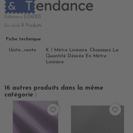
ED6003
Référence
8 Produits
En stock
Fiche technique
Unite_vente
€ / Mètre Linéaire. Choisissez La
Quantité Désirée En Mètre
Linéaire
16 autres produits dans la même
catégorie :
favorite_border
favorite_border