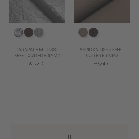
ED0030 Argent
ED0011 Chocolat
ED0000 Blanc
ED0500 TAUPE KA
ED0501 VIENNOIS
CARAPACE MT TISSU
ASPIC KA TISSU EFFET
EFFET CUIR FR ERP/M2
CUIR FR ERP/M2
61,78 €
59,84 €