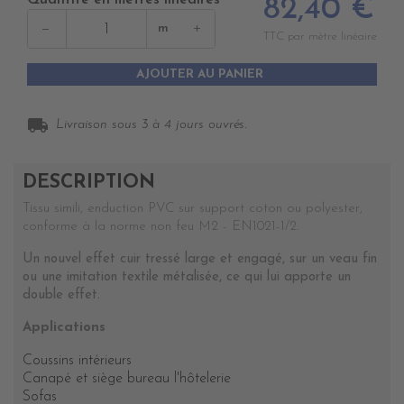
Quantité en mètres linéaires
82,40 €
−
+
m
TTC par mètre linéaire
AJOUTER AU PANIER
local_shipping
Livraison sous 3 à 4 jours ouvrés.
DESCRIPTION
Tissu simili, enduction PVC sur support coton ou polyester,
conforme à la norme non feu M2 - EN1021-1/2.
Un nouvel effet cuir tressé large et engagé, sur un veau fin
ou une imitation textile métalisée, ce qui lui apporte un
double effet.
Applications
Coussins intérieurs
Canapé et siège bureau l'hôtelerie
Sofas