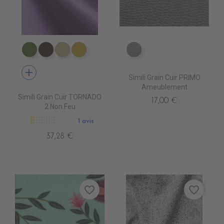
EN3340 ALGREEN
EN3310 GOVA
EN3390 CLAY
EN3430 CITRON
EN6000 ARGENT
add
Simili Grain Cuir PRIMO
Ameublement
Simili Grain Cuir TORNADO
17,00 €
2 Non Feu
1 avis
37,28 €
favorite_border
favorite_border