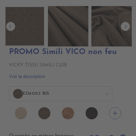
PROMO Simili VICO non feu
VICKY TISSU SIMILI CUIR
Voir la description
ED6003 BIS
>
ED6001
ED6003
ED6005
ED6007
add
BASSE
BIS
PROFUSION
BONBON