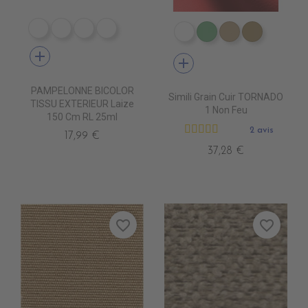
DE1009 CIGALE
DE1001 ROC
DE1012 MARBRE STONE
DE1006 MARBRE COLAS
EN3000 NEIGE
EN3010 TURQUOI
EN3020 FICE
EN3030 
add
add
PAMPELONNE BICOLOR
Simili Grain Cuir TORNADO
TISSU EXTERIEUR Laize
1 Non Feu
150 Cm RL 25ml
2 avis
17,99 €
37,28 €
favorite_border
favorite_border