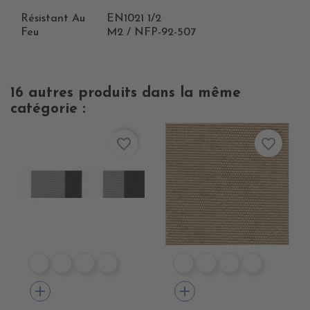
Résistant Au
EN1021 1/2
Feu
M2 / NFP-92-507
16 autres produits dans la même
catégorie :
favorite_border
favorite_border
DE1009 CIGALE
DE1001 ROC
DE1012 MARBRE STONE
DE1006 MARBRE COLAS
DE1066 RAYE CANARD
DE1067 RAYE KAKI
DE1068 RAYE 
DE1069 R
add
add