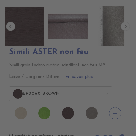
Simili ASTER non feu
Simili grain techno matrix, scintillant, non feu M2.
En savoir plus
Laize / Largeur : 138 cm
EP0060 BROWN
>
EP0020
EP0100
EP0060
EP0030
add
COVE
GREEN
BROWN
SYLVER