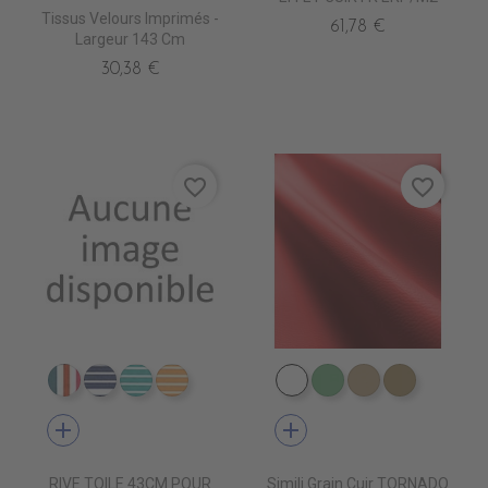
Tissus Velours Imprimés -
61,78 €
Largeur 143 Cm
30,38 €
favorite_border
favorite_border
DT0211 AMSTERDAM PETR
DT0219 MARRAKECH NAVY
DT0220 MARRAKECH TUR
DT0222 MARRAKECH GOLD
EN3000 NEIGE
EN3010 TURQUOI
EN3020 FICE
EN3030 
add
add
RIVE TOILE 43CM POUR
Simili Grain Cuir TORNADO