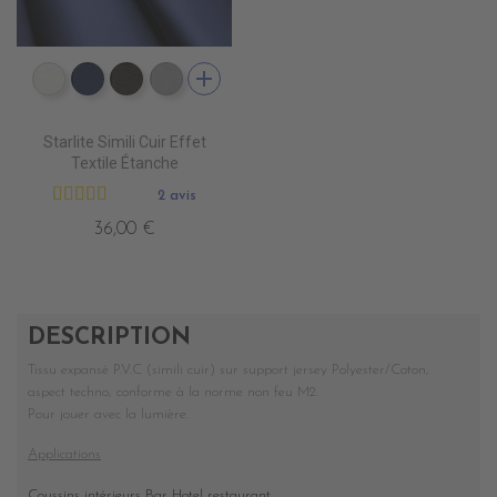
add
EP9000 BLANC
EP9010 NAVY BLUE
EP9013 CHOCOLAT
EP9007 PERLE
Starlite Simili Cuir Effet
Textile Étanche
2 avis
36,00 €
DESCRIPTION
Tissu expansé P.V.C (simili cuir) sur support jersey Polyester/Coton,
aspect techno, conforme à la norme non feu M2.
Pour jouer avec la lumière.
Applications
Coussins intérieurs Bar Hotel restaurant