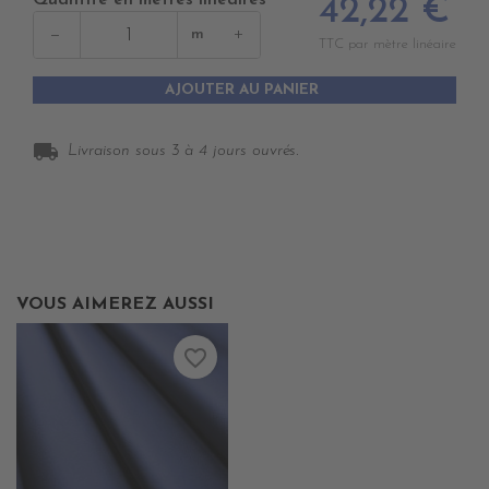
Quantité en mètres linéaires
42,22 €
−
+
m
TTC par mètre linéaire
AJOUTER AU PANIER
local_shipping
Livraison sous 3 à 4 jours ouvrés.
VOUS AIMEREZ AUSSI
favorite_border