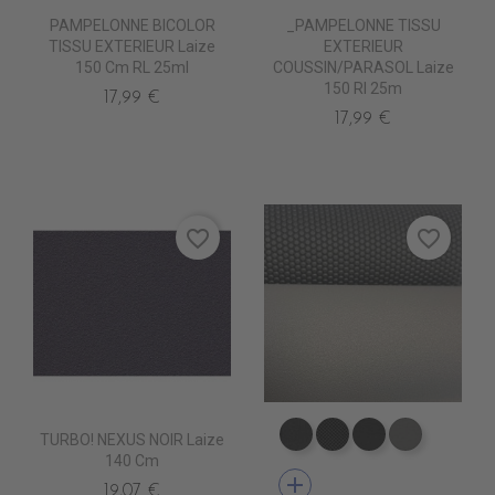
PAMPELONNE BICOLOR
_PAMPELONNE TISSU
TISSU EXTERIEUR Laize
EXTERIEUR
150 Cm RL 25ml
COUSSIN/PARASOL Laize
150 Rl 25m
17,99 €
17,99 €
favorite_border
favorite_border
TURBO! NEXUS NOIR Laize
EA0100 NEXUS NOIR
EA0030 ICONE N
EA0040 SCO
EA0120 N
140 Cm
add
19,07 €