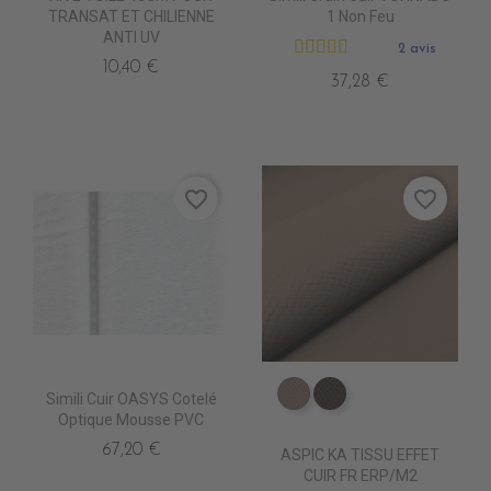
TRANSAT ET CHILIENNE
1 Non Feu
ANTI UV
2 avis
10,40 €
37,28 €
favorite_border
favorite_border
Simili Cuir OASYS Cotelé
ED0500 TAUPE KA
ED0501 VIENNOIS
Optique Mousse PVC
67,20 €
ASPIC KA TISSU EFFET
CUIR FR ERP/M2