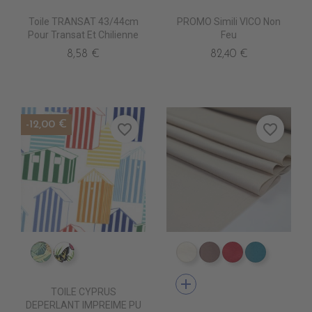
Toile TRANSAT 43/44cm
PROMO Simili VICO Non
Pour Transat Et Chilienne
Feu
8,58 €
82,40 €
-12,00 €
favorite_border
favorite_border
IM0805 FAUVE
IM0807 POLYGONIA
DT0001 ECRU
DT0003 TOURTER
DT0005 FUSH
DT0022 
add
TOILE CYPRUS
DEPERLANT IMPREIME PU