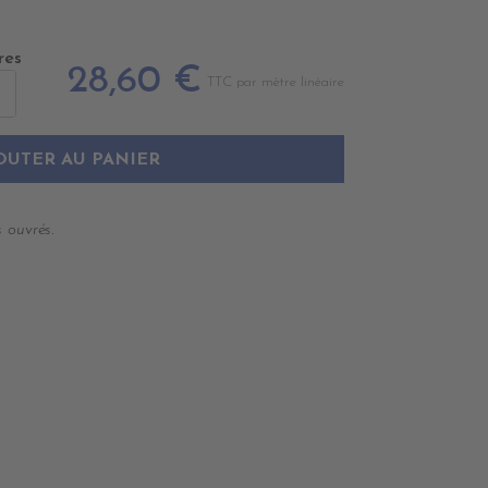
res
28,60 €
TTC par mètre linéaire
OUTER AU PANIER
 ouvrés.