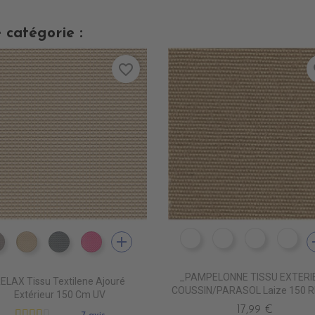
 catégorie :
favorite_border
fa
add
a
DE1066 RAYE CANARD
DE1067 RAYE KA
DE1068 R
DE
DB0104 TAUPE
DB0113 BEIGE
DB0114 GRIS FONCE
DB0112 FUSHIA
_PAMPELONNE TISSU EXTERI
ELAX Tissu Textilene Ajouré
COUSSIN/PARASOL Laize 150 R
Extérieur 150 Cm UV
17,99 €