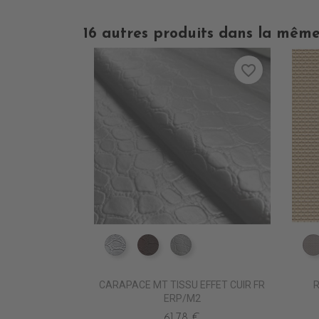
16 autres produits dans la même
favorite_border
ED0030 Argent
ED0011 Chocolat
ED0000 Blanc
CARAPACE MT TISSU EFFET CUIR FR
R
ERP/M2
61,78 €