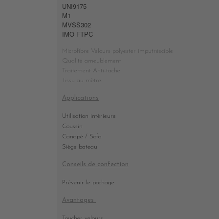
UNI9175
M1
MVSS302
IMO FTPC
Microfibre Velours polyester imputréscible
Qualité ameublement
Traitement Anti-tache
Tissu au mètre.
Applications
Utilisation intérieure
Coussin
Canapé / Sofa
Siège bateau
Conseils de confection
Prévenir le pochage
Avantages
Toucher velours