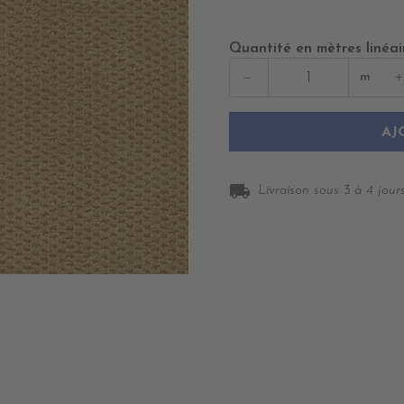
Quantité en mètres linéai
−
+
m
AJ
local_shipping
Livraison sous 3 à 4 jours