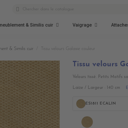
meublement & Similis cuir
Vaigrage
Attaches
ent & Similis cuir
Tissu velours Galaxie couleur
Tissu velours G
Velours tissé. Petits Motifs s
E
Laize / Largeur : 140 cm
ES1811 ECALIN
ES1811
ECALIN