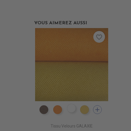
VOUS AIMEREZ AUSSI
favorite_border
add
ES1809 VIOLET epuisem
ES1802 MARRON
ES1804 ORANGE
ES1824 JAUNE
Tissu Velours GALAXIE