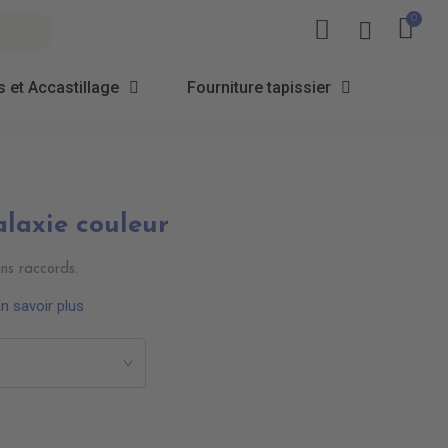
 et Accastillage
Fourniture tapissier
alaxie couleur
ans raccords.
n savoir plus
>