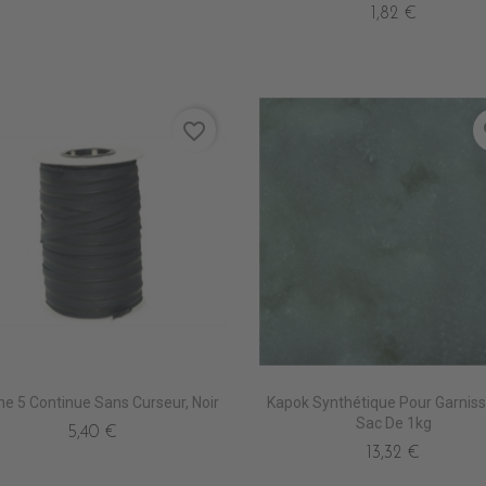
1,82 €
favorite_border
fa
ne 5 Continue Sans Curseur, Noir
Kapok Synthétique Pour Garniss
Sac De 1kg
5,40 €
13,32 €