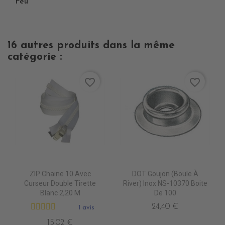
Feu
16 autres produits dans la même
catégorie :
favorite_border
favorite_border
ZIP Chaine 10 Avec
DOT Goujon (Boule À
Curseur Double Tirette
River) Inox NS-10370 Boite
Blanc 2,20 M
De 100
24,40 €
1 avis
15,02 €