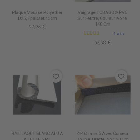
Plaque Mousse Polyéther
Vaigrage TOBAGO® PVC
D25, Épaisseur 5cm
Sur Feutre, Couleur Ivoire,
140 Cm
99,98 €
4 avis
32,80 €
favorite_border
favorite_border
RAIL LAQUE BLANC ALU A
ZIP Chaine 5 Avec Curseur
AILETTE 5 ML
Double Tirette, Noir, 50 Cm