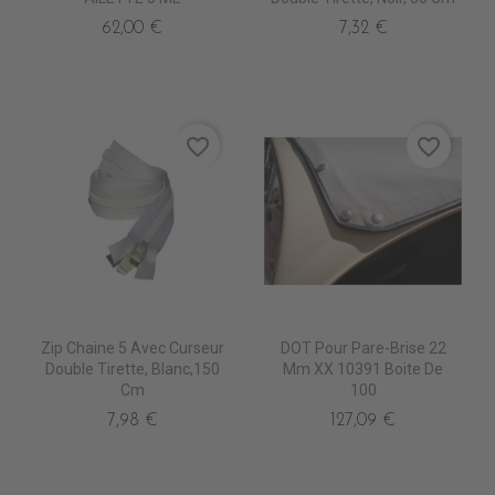
62,00 €
7,32 €
favorite_border
favorite_border
Zip Chaine 5 Avec Curseur
DOT Pour Pare-Brise 22
Double Tirette, Blanc,150
Mm XX 10391 Boite De
Cm
100
7,98 €
127,09 €