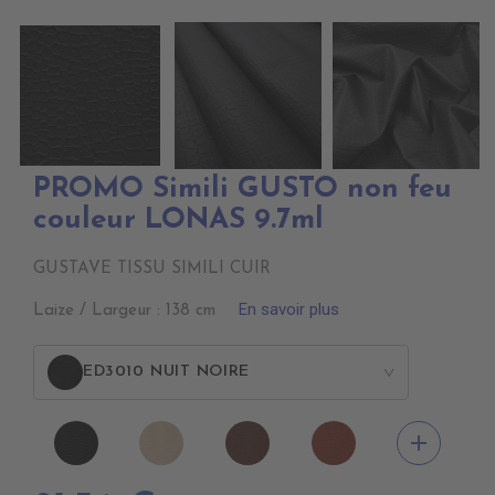
PROMO Simili GUSTO non feu
couleur LONAS 9.7ml
GUSTAVE TISSU SIMILI CUIR
En savoir plus
Laize / Largeur : 138 cm
ED3010 NUIT NOIRE
>
ED3010
ED3020
ED3050
ED3100
add
Nuit
Sable
Havane
Tannin
noire