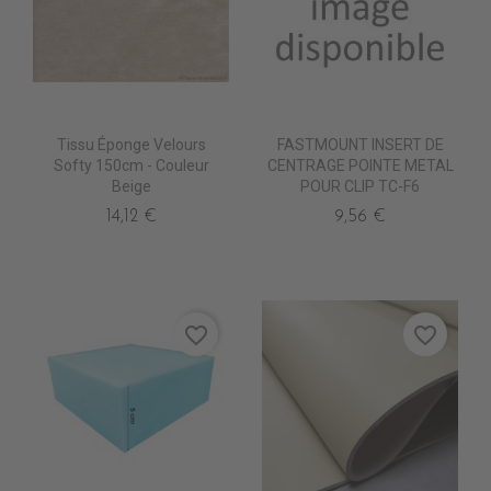
Tissu Éponge Velours
FASTMOUNT INSERT DE
Softy 150cm - Couleur
CENTRAGE POINTE METAL
Beige
POUR CLIP TC-F6
14,12 €
9,56 €
favorite_border
favorite_border