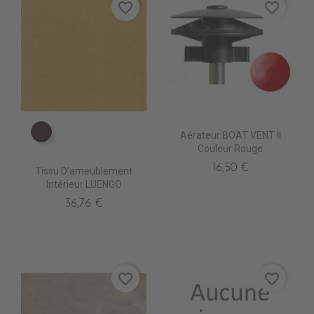
favorite_border
favorite_border
Aérateur BOAT VENT II
TA5205 EXPRESSO
Couleur Rouge
16,50 €
Tissu D'ameublement
Intérieur LUENGO
36,76 €
favorite_border
favorite_border