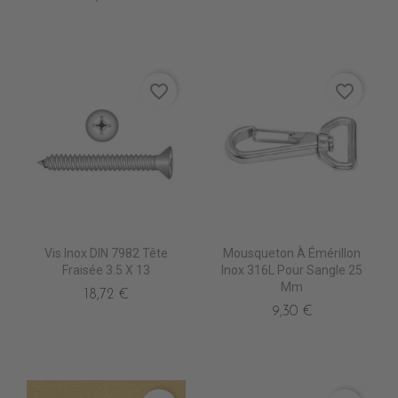
favorite_border
favorite_border
Vis Inox DIN 7982 Tête
Mousqueton À Émérillon
Fraisée 3.5 X 13
Inox 316L Pour Sangle 25
Mm
18,72 €
9,30 €