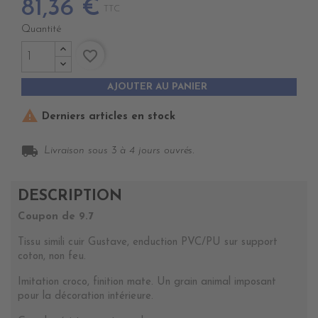
81,36 €
TTC
Quantité
favorite_border
AJOUTER AU PANIER

Derniers articles en stock
local_shipping
Livraison sous 3 à 4 jours ouvrés.
DESCRIPTION
Coupon de 9.7
Tissu simili cuir Gustave, enduction PVC/PU sur support
coton, non feu.
Imitation croco, finition mate. Un grain animal imposant
pour la décoration intérieure.