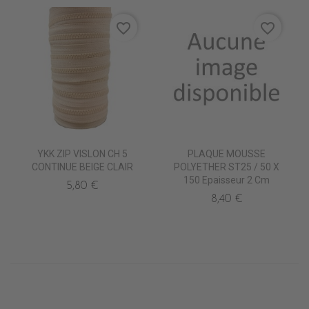
favorite_border
favorite_border
YKK ZIP VISLON CH 5
PLAQUE MOUSSE
CONTINUE BEIGE CLAIR
POLYETHER ST25 / 50 X
150 Epaisseur 2 Cm
5,80 €
8,40 €