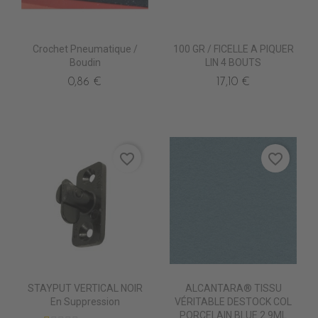
Crochet Pneumatique /
100 GR / FICELLE A PIQUER
Boudin
LIN 4 BOUTS
0,86 €
17,10 €
favorite_border
favorite_border
STAYPUT VERTICAL NOIR
ALCANTARA® TISSU
En Suppression
VÉRITABLE DESTOCK COL
PORCELAIN BLUE 2.9ML