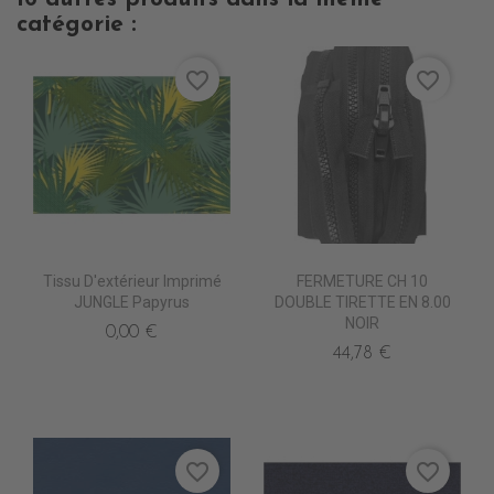
catégorie :
favorite_border
favorite_border
Tissu D'extérieur Imprimé
FERMETURE CH 10
JUNGLE Papyrus
DOUBLE TIRETTE EN 8.00
NOIR
0,00 €
44,78 €
favorite_border
favorite_border