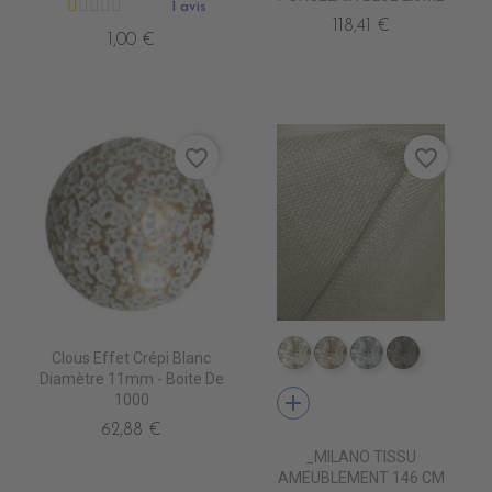
1 avis
118,41 €
1,00 €
favorite_border
favorite_border
Clous Effet Crépi Blanc
TA1800 IVOIRE
TA1801 BEIGE
TA1802 LINE
TA1803 
Diamètre 11mm - Boite De
add
1000
62,88 €
_MILANO TISSU
AMEUBLEMENT 146 CM