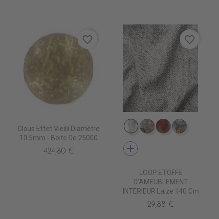
favorite_border
favorite_border
Clous Effet Vieilli Diamètre
TA8100 NEVE
TA8102 PILLA
TA8115 TERRE
TA8105 P
10.5mm - Boite De 25000
add
424,80 €
LOOP ETOFFE
D'AMEUBLEMENT
INTERIEUR Laize 140 Cm
29,88 €