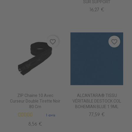
SUR SUPPORT
16,27 €
favorite_border
favorite_border
ZIP Chaine 10 Avec
ALCANTARA® TISSU
Curseur Double Tirette Noir
VÉRITABLE DESTOCK COL
80 Cm
BOHEMIAN BLUE 1.9ML
77,59 €
1 avis
8,56 €