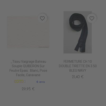
favorite_border
favorite_border
_Tissu Vaigrage Bateau
FERMETURE CH 10
Souple QUIBERON Sur
DOUBLE TIRETTE EN 3.50
Feutre Épais : Blanc, Pose
BLEU NAVY
Facile, Caravane
21,40 €
6 avis
29,95 €