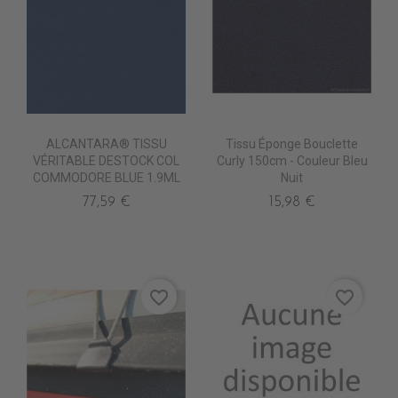
ALCANTARA® TISSU
Tissu Éponge Bouclette
VÉRITABLE DESTOCK COL
Curly 150cm - Couleur Bleu
COMMODORE BLUE 1.9ML
Nuit
77,59 €
15,98 €
favorite_border
favorite_border