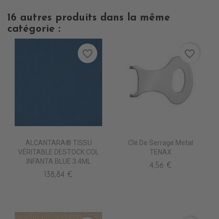
16 autres produits dans la même
catégorie :
favorite_border
favorite_border
ALCANTARA® TISSU
Clé De Serrage Metal
VÉRITABLE DESTOCK COL
TENAX
INFANTA BLUE 3.4ML
4,56 €
138,84 €