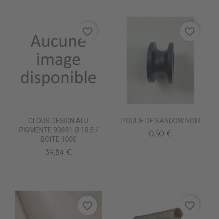
favorite_border
favorite_border
CLOUS DESIGN ALU
POULIE DE SANDOW NOIR
PIGMENTE 90691 Ø 10.5 /
0,50 €
BOITE 1000
39,84 €
favorite_border
favorite_border