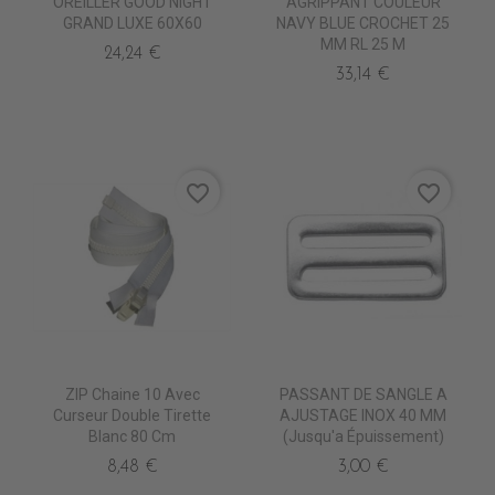
OREILLER GOOD NIGHT
AGRIPPANT COULEUR
GRAND LUXE 60X60
NAVY BLUE CROCHET 25
MM RL 25 M
24,24 €
33,14 €
favorite_border
favorite_border
ZIP Chaine 10 Avec
PASSANT DE SANGLE A
Curseur Double Tirette
AJUSTAGE INOX 40 MM
Blanc 80 Cm
(jusqu'a Épuissement)
8,48 €
3,00 €