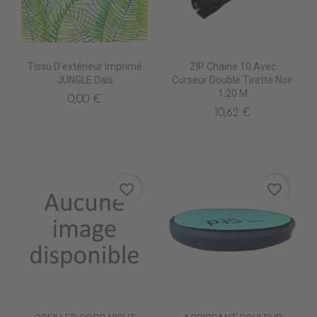
Tissu D'extérieur Imprimé
ZIP Chaine 10 Avec
JUNGLE Dais
Curseur Double Tirette Noir
1,20 M
0,00 €
10,62 €
favorite_border
favorite_border