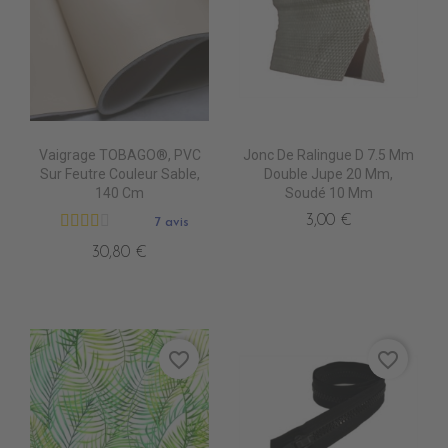
Vaigrage TOBAGO®, PVC
Jonc De Ralingue D 7.5 Mm
Sur Feutre Couleur Sable,
Double Jupe 20 Mm,
140 Cm
Soudé 10 Mm
3,00 €
7 avis
30,80 €
favorite_border
favorite_border