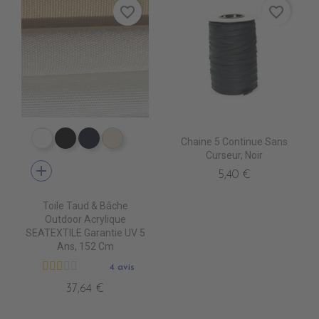
favorite_border
favorite_border
Chaine 5 Continue Sans
PR0500 WHITE
PR0600 BLACK
PR0560 GRAND BANK
PR0520 OYSTER
Curseur, Noir
add
5,40 €
Toile Taud & Bâche
Outdoor Acrylique
SEATEXTILE Garantie UV 5
Ans, 152 Cm
4 avis
37,64 €