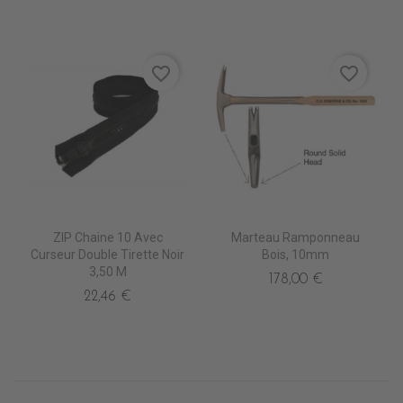
favorite_border
favorite_border
ZIP Chaine 10 Avec
Marteau Ramponneau
Curseur Double Tirette Noir
Bois, 10mm
3,50 M
178,00 €
22,46 €