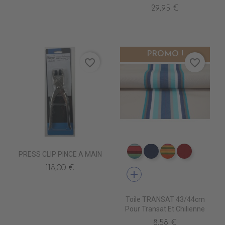
29,95 €
PROMO !
favorite_border
favorite_border
PRESS CLIP PINCE A MAIN
DT0013 CARACAS FUSH
DT0026 LEVANT B
DT0014 SAOP
DT0027 
118,00 €
add
Toile TRANSAT 43/44cm
Pour Transat Et Chilienne
8,58 €