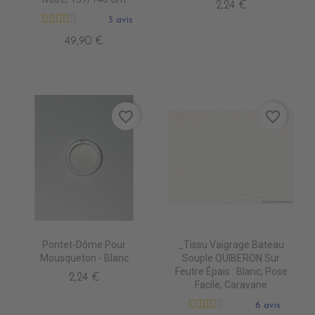
2,24 €
5 avis
49,90 €
favorite_border
favorite_border
Pontet-Dôme Pour
_Tissu Vaigrage Bateau
Mousqueton - Blanc
Souple QUIBERON Sur
Feutre Épais : Blanc, Pose
2,24 €
Facile, Caravane
6 avis