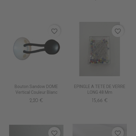
favorite_border
favorite_border
Bouton Sandow DOME
EPINGLE A TETE DE VERRE
Vertical Couleur Blanc
LONG 48 Mm
2,20 €
15,66 €
favorite_border
favorite_border