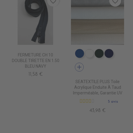
favorite_border
favorite_border
FERMETURE CH 10
PT0540 ROYAL BLUE
PT0500 WHITE
PT0570 FORE
PT0480 
DOUBLE TIRETTE EN 1.50
add
BLEU NAVY
11,58 €
SEATEXTILE PLUS Toile
Acrylique Enduite À Taud
Imperméable, Garantie UV
5 avis
43,98 €