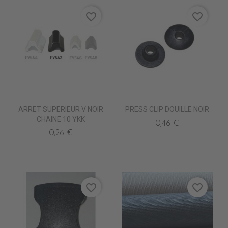
favorite_border
favorite_border
ARRET SUPERIEUR V NOIR
PRESS CLIP DOUILLE NOIR
CHAINE 10 YKK
0,46 €
0,26 €
favorite_border
favorite_border