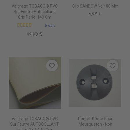
Vaigrage TOBAGO® PVC
Clip SANDOW Noir 80 Mm
Sur Feutre Autocollant,
3,98 €
Gris Perle, 140 Cm
6 avis
49,90 €
favorite_border
favorite_border
Vaigrage TOBAGO® PVC
Pontet-Dôme Pour
Sur Feutre AUTOCOLLANT,
Mousqueton - Noir
Ivoire, 137/140 Cm