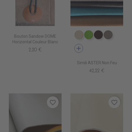
Bouton Sandow DOME
EP0020 COVE
EP0100 GREEN
EP0060 BRO
EP0030 
Horizontal Couleur Blanc
add
2,20 €
Simili ASTER Non Feu
42,22 €
favorite_border
favorite_border