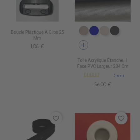
Boucle Plastique À Clips 25
PR1590 PARIS BEIGE
PR1480 MARINE B
PR1790 BEIGE
PR1890 
Mm
add
1,08 €
Toile Acrylique Étanche, 1
Face PVC Largeur 204 Cm
3 avis
56,00 €
favorite_border
favorite_border