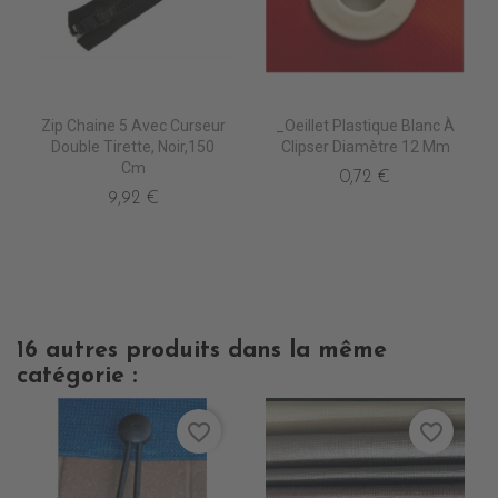
Zip Chaine 5 Avec Curseur
_Oeillet Plastique Blanc À
Double Tirette, Noir,150
Clipser Diamètre 12 Mm
Cm
0,72 €
9,92 €
16 autres produits dans la même
catégorie :
favorite_border
favorite_border