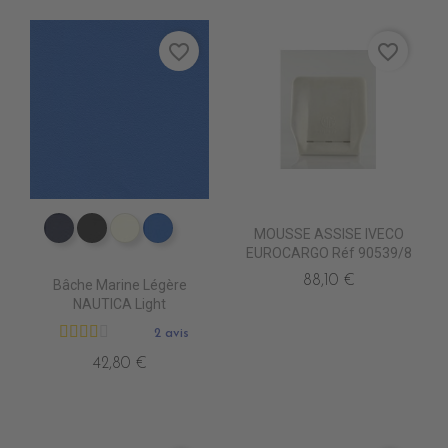
favorite_border
favorite_border
MOUSSE ASSISE IVECO
PE4120 NAVY
PE4130 NOIR
PE4100 IVOIRE
PE4070 ROYAL 2
EUROCARGO Réf 90539/8
88,10 €
Bâche Marine Légère
NAUTICA Light
2 avis
42,80 €