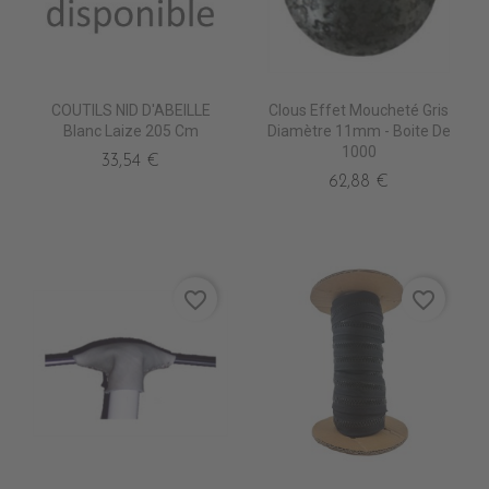
COUTILS NID D'ABEILLE
Clous Effet Moucheté Gris
Blanc Laize 205 Cm
Diamètre 11mm - Boite De
1000
33,54 €
62,88 €
favorite_border
favorite_border