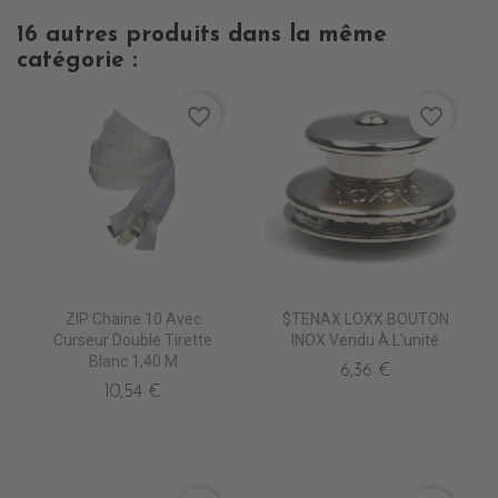
16 autres produits dans la même
catégorie :
favorite_border
favorite_border
ZIP Chaine 10 Avec
$TENAX LOXX BOUTON
Curseur Double Tirette
INOX Vendu À L'unité
Blanc 1,40 M
6,36 €
10,54 €