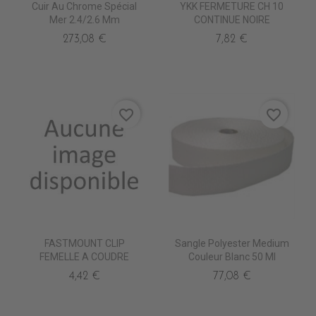
Cuir Au Chrome Spécial
YKK FERMETURE CH 10
Mer 2.4/2.6 Mm
CONTINUE NOIRE
273,08 €
7,82 €
favorite_border
favorite_border
FASTMOUNT CLIP
Sangle Polyester Medium
FEMELLE A COUDRE
Couleur Blanc 50 Ml
4,42 €
77,08 €