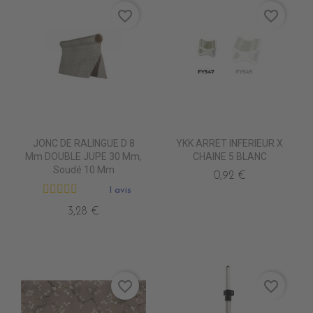
favorite_border
favorite_border
JONC DE RALINGUE D 8
YKK ARRET INFERIEUR X
Mm DOUBLE JUPE 30 Mm,
CHAINE 5 BLANC
Soudé 10 Mm
0,92 €
1 avis
3,28 €
favorite_border
favorite_border