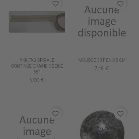
favorite_border
favorite_border
YKK FAG SPIRALE
MOUSSE 30 F EN 0.5 CM
CONTINUE CHAINE 3 BEIGE
7,48 €
551
2,00 €
favorite_border
favorite_border