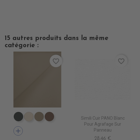
15 autres produits dans la même
catégorie :
favorite_border
favorite_border
Simili Cuir PANO Blanc
EN7005 VERT ANGLAIS
EN7001 CREME
EN7002 BEIGE
EN7003 BRUN
Pour Agrafage Sur
add
Panneau
28,46 €