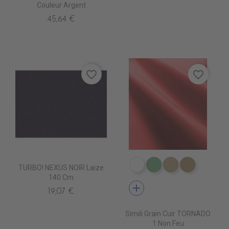
Couleur Argent
45,64 €
favorite_border
favorite_border
TURBO! NEXUS NOIR Laize
EN3000 NEIGE
EN3010 TURQUOI
EN3020 FICE
EN3030 
140 Cm
add
19,07 €
Simili Grain Cuir TORNADO
1 Non Feu