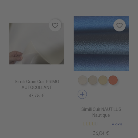
favorite_border
favorite_border
Simili Grain Cuir PRIMO
EN4010 IVOIRE
EN4020 BEIGE
EN4040 SIEN
EN4060 
AUTOCOLLANT
add
47,78 €
Simili Cuir NAUTILUS
Nautique
4 avis
36,04 €