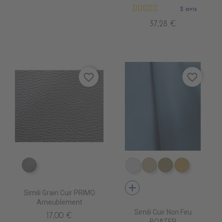
2 avis
37,28 €
favorite_border
favorite_border
EN6000 ARGENT
EN3500 BLANC
EN3510 IVOIRE
EN3520 MAST
EN3530 
add
Simili Grain Cuir PRIMO
Ameublement
Simili Cuir Non Feu
17,00 €
BOATER