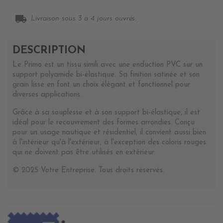
local_shipping
Livraison sous 3 à 4 jours ouvrés.
DESCRIPTION
Le Primo est un tissu simili avec une enduction PVC sur un
support polyamide bi-élastique. Sa finition satinée et son
grain lisse en font un choix élégant et fonctionnel pour
diverses applications.
Grâce à sa souplesse et à son support bi-élastique, il est
idéal pour le recouvrement des formes arrondies. Conçu
pour un usage nautique et résidentiel, il convient aussi bien
à l'intérieur qu'à l'extérieur, à l'exception des coloris rouges
qui ne doivent pas être utilisés en extérieur.
© 2025 Votre Entreprise. Tous droits réservés.