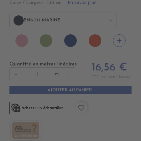
En savoir plus
Laize / Largeur : 138 cm
EN6011 MARINE
>
EN6006
EN6016
EN6017
EN6018
add
ROSEepuisement
PRAIRIEépuisem
BLEU
MANDARINE
AZUR
Quantité en mètres linéaires
16,56 €
−
+
m
TTC par mètre linéaire
AJOUTER AU PANIER
favorite_border
Acheter un échantillon