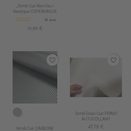
_Simili Cuir Non Feu /
Nautique COPENHAGUE
16 avis
19,99 €
favorite_border
favorite_border
Simili Grain Cuir PRIMO
EA0250 ARGENT
AUTOCOLLANT
47,78 €
Simili Cuir CARBONE