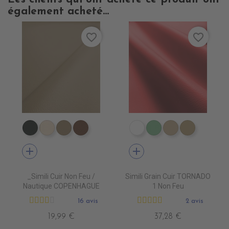
également acheté...
favorite_border
favorite_border
EN7005 VERT ANGLAIS
EN7001 CREME
EN7002 BEIGE
EN7003 BRUN
EN3000 NEIGE
EN3010 TURQUOI
EN3020 FICE
EN3030 
add
add
_Simili Cuir Non Feu /
Simili Grain Cuir TORNADO
Nautique COPENHAGUE
1 Non Feu
16 avis
2 avis
19,99 €
37,28 €