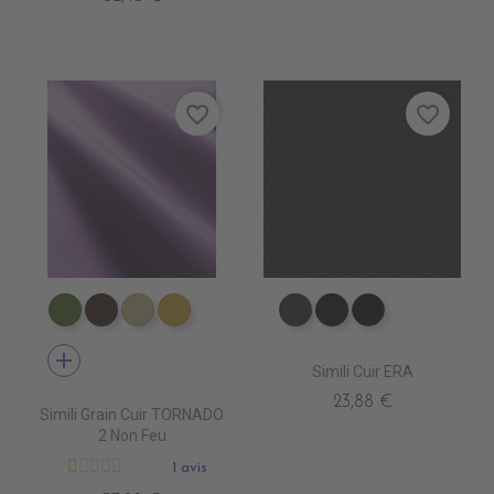
favorite_border
favorite_border
EN3340 ALGREEN
EN3310 GOVA
EN3390 CLAY
EN3430 CITRON
EV4010 ANTHRACITE
EV4020 MARRON
EV4000 NOIR
add
Simili Cuir ERA
23,88 €
Simili Grain Cuir TORNADO
2 Non Feu
1 avis