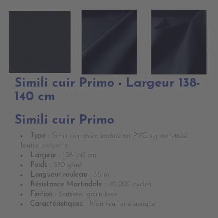
Simili cuir Primo - Largeur 138-
140 cm
Simili cuir Primo
Type :
Simili cuir avec enduction PVC sur non-tissé
feutre polyester
Largeur :
138-140 cm
Poids :
570 g/m²
Longueur rouleau :
35 m
Résistance Martindale :
40 000 cycles
Finition :
Satinée, grain lisse
Caractéristiques :
Non feu, bi-élastique