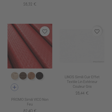
28,32 €
favorite_border
favorite_border
LINOS Simili Cuir Effet
ED6001 BASSE
ED6003 BIS
ED6005 PROFUSION
ED6007 BONBON
Textile Lin Extérieur
add
Couleur Gris
28,44 €
PROMO Simili VICO Non
Feu
82,40 €