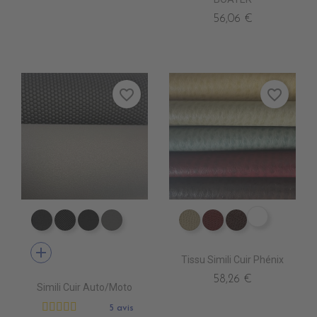
56,06 €
favorite_border
favorite_border
ER0570 C
EA0100 NEXUS NOIR
EA0030 ICONE NOIR
EA0040 SCOOTER
EA0120 NEXUS GRIS
ER0560 FASS
ER0620 CLARET
ER0590 CHO
add
Tissu Simili Cuir Phénix
58,26 €
Simili Cuir Auto/Moto
5 avis