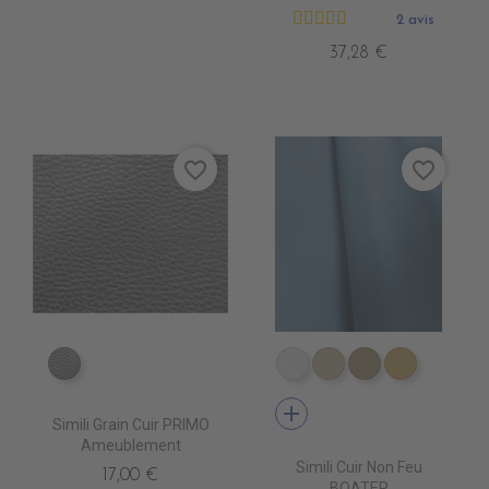
2 avis
37,28 €
favorite_border
favorite_border
EN6000 ARGENT
EN3500 BLANC
EN3510 IVOIRE
EN3520 MAST
EN3530 
add
Simili Grain Cuir PRIMO
Ameublement
Simili Cuir Non Feu
17,00 €
BOATER