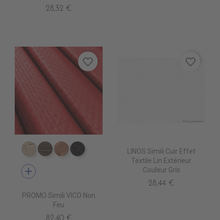
28,32 €
favorite_border
favorite_border
LINOS Simili Cuir Effet
ED6001 BASSE
ED6003 BIS
ED6005 PROFUSION
ED6007 BONBON
Textile Lin Extérieur
add
Couleur Gris
28,44 €
PROMO Simili VICO Non
Feu
82,40 €