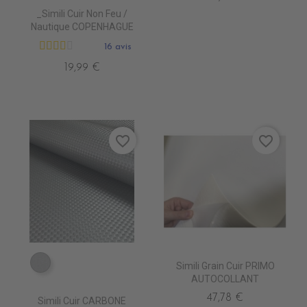
_Simili Cuir Non Feu /
Nautique COPENHAGUE
16 avis
19,99 €
favorite_border
favorite_border
Simili Grain Cuir PRIMO
EA0250 ARGENT
AUTOCOLLANT
47,78 €
Simili Cuir CARBONE