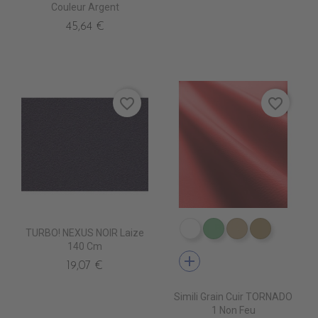
Couleur Argent
45,64 €
favorite_border
favorite_border
TURBO! NEXUS NOIR Laize
EN3000 NEIGE
EN3010 TURQUOI
EN3020 FICE
EN3030 
140 Cm
add
19,07 €
Simili Grain Cuir TORNADO
1 Non Feu