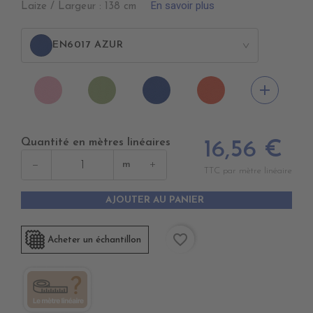
En savoir plus
Laize / Largeur : 138 cm
EN6017 AZUR
>
EN6006
EN6016
EN6017
EN6018
add
ROSEepuisement
PRAIRIEépuisem
BLEU
MANDARINE
AZUR
Quantité en mètres linéaires
16,56 €
−
+
m
TTC par mètre linéaire
AJOUTER AU PANIER
favorite_border
Acheter un échantillon