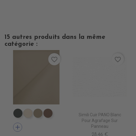
15 autres produits dans la même
catégorie :
favorite_border
favorite_border
Simili Cuir PANO Blanc
EN7005 VERT ANGLAIS
EN7001 CREME
EN7002 BEIGE
EN7003 BRUN
Pour Agrafage Sur
add
Panneau
28,46 €