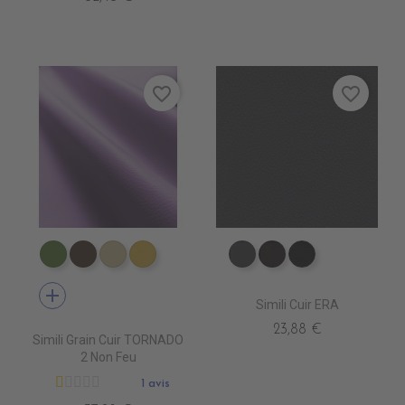
favorite_border
favorite_border
EN3340 ALGREEN
EN3310 GOVA
EN3390 CLAY
EN3430 CITRON
EV4010 ANTHRACITE
EV4020 MARRON
EV4000 NOIR
add
Simili Cuir ERA
23,88 €
Simili Grain Cuir TORNADO
2 Non Feu
1 avis