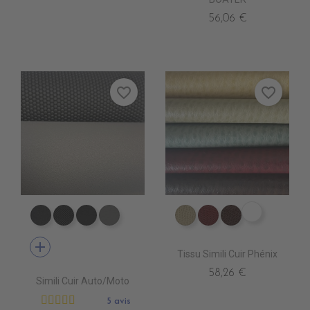
56,06 €
favorite_border
favorite_border
ER0570 C
EA0100 NEXUS NOIR
EA0030 ICONE NOIR
EA0040 SCOOTER
EA0120 NEXUS GRIS
ER0560 FASS
ER0620 CLARET
ER0590 CHO
add
Tissu Simili Cuir Phénix
58,26 €
Simili Cuir Auto/Moto
5 avis