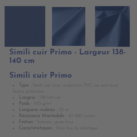
Simili cuir Primo - Largeur 138-
140 cm
Simili cuir Primo
Type :
Simili cuir avec enduction PVC sur non-tissé
feutre polyester
Largeur :
138-140 cm
Poids :
570 g/m²
Longueur rouleau :
35 m
Résistance Martindale :
40 000 cycles
Finition :
Satinée, grain lisse
Caractéristiques :
Non feu, bi-élastique