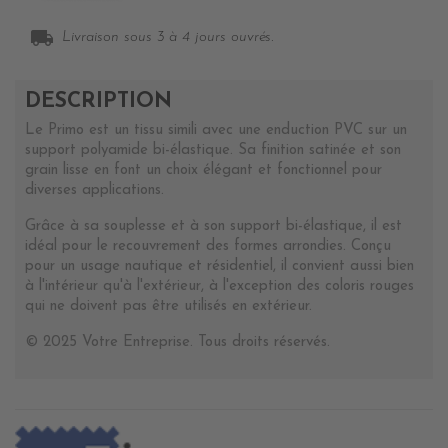
local_shipping
Livraison sous 3 à 4 jours ouvrés.
DESCRIPTION
Le Primo est un tissu simili avec une enduction PVC sur un
support polyamide bi-élastique. Sa finition satinée et son
grain lisse en font un choix élégant et fonctionnel pour
diverses applications.
Grâce à sa souplesse et à son support bi-élastique, il est
idéal pour le recouvrement des formes arrondies. Conçu
pour un usage nautique et résidentiel, il convient aussi bien
à l'intérieur qu'à l'extérieur, à l'exception des coloris rouges
qui ne doivent pas être utilisés en extérieur.
© 2025 Votre Entreprise. Tous droits réservés.