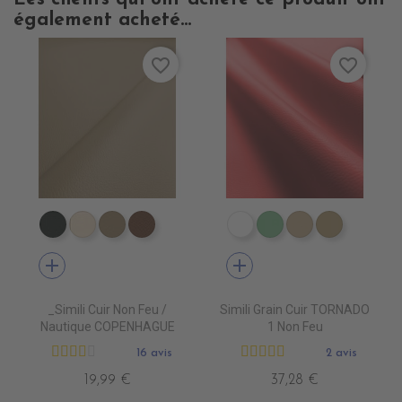
également acheté...
favorite_border
favorite_border
EN7005 VERT ANGLAIS
EN7001 CREME
EN7002 BEIGE
EN7003 BRUN
EN3000 NEIGE
EN3010 TURQUOI
EN3020 FICE
EN3030 
add
add
_Simili Cuir Non Feu /
Simili Grain Cuir TORNADO
Nautique COPENHAGUE
1 Non Feu
16 avis
2 avis
19,99 €
37,28 €