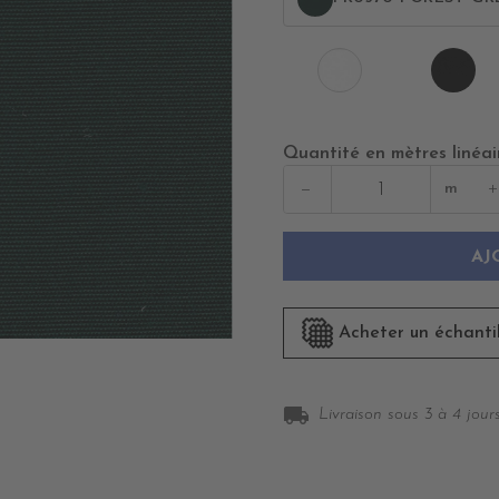
PR
PR0500
BL
WHITE
Quantité en mètres linéai
−
+
m
AJ
Acheter un échanti
local_shipping
Livraison sous 3 à 4 jours