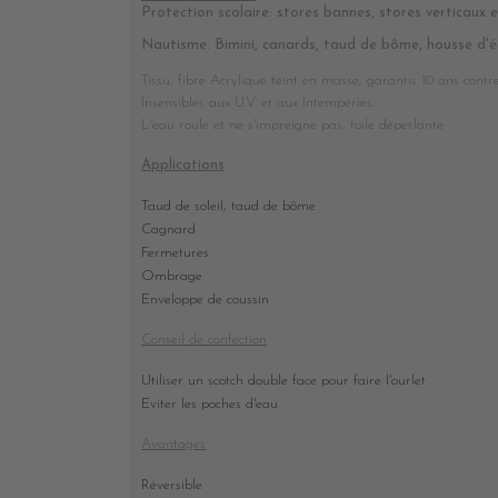
Protection scolaire: stores bannes, stores verticaux et
Nautisme: Bimini, canards, taud de bôme, housse d'é
Tissu, fibre Acrylique teint en masse, garantis 10 ans contre 
Insensibles aux U.V. et aux Intempéries.
L'eau roule et ne s'impreigne pas, toile déperlante
Applications
Taud de soleil, taud de bôme
Cagnard
Fermetures
Ombrage
Enveloppe de coussin
Conseil de confection
Utiliser un scotch double face pour faire l'ourlet
Eviter les poches d'eau
Avantages
Réversible