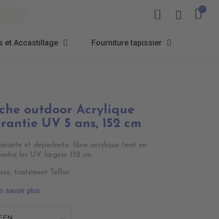
 et Accastillage
Fourniture tapissier
âche outdoor Acrylique
antie UV 5 ans, 152 cm
irante et déperlante. fibre acrylique teint en
contre les UV, largeur 152 cm
sse, traitement Teflon
n savoir plus
EEN
>