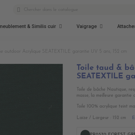
meublement & Similis cuir
Vaigrage
Attaches
he outdoor Acrylique SEATEXTILE garantie UV 5 ans, 152 cm
Toile taud & b
SEATEXTILE gar
Toile de bâche Nautique, resp
masse, la meilleure garantie 
Toile 100% acrylique teint ma
E
Laize / Largeur : 152 cm
PR0570 FOREST GR