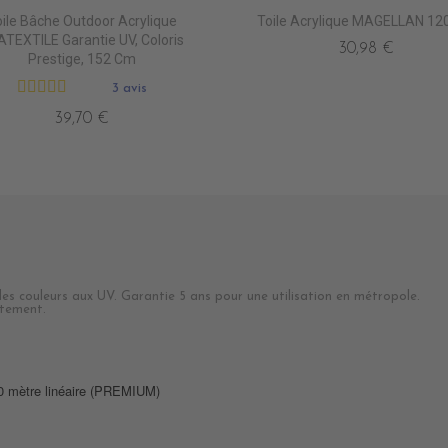
ile Bâche Outdoor Acrylique
Toile Acrylique MAGELLAN 12
TEXTILE Garantie UV, Coloris
30,98 €
Prestige, 152 Cm
3 avis
39,70 €
 des couleurs aux UV. Garantie 5 ans pour une utilisation en métropole.
ottement.
60 mètre linéaire (PREMIUM)