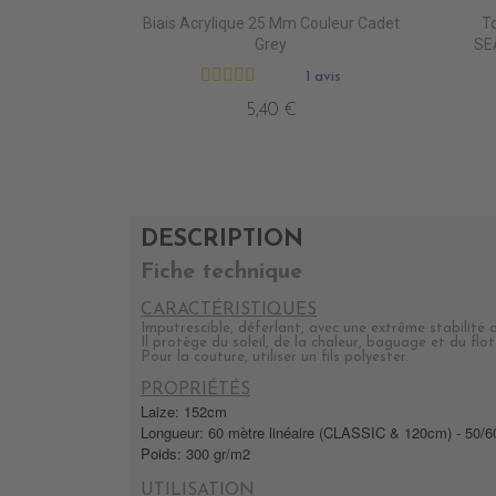
Biais Acrylique 25 Mm Couleur Cadet
To
Grey
SEA
1 avis
5,40 €
DESCRIPTION
Fiche technique
CARACTÉRISTIQUES
Imputrescible, déferlant, avec une extrême stabilité
Il protège du soleil, de la chaleur, baguage et du fl
Pour la couture, utiliser un fils polyester.
PROPRIÉTÉS
Laize: 152cm
Longueur: 60 mètre linéaire (CLASSIC & 120cm) - 50/
Poids: 300 gr/m2
UTILISATION