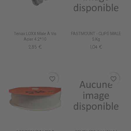
Tenax LOXX Male À Vis
FASTMOUNT - CLIPS MALE
Acier 4.2*10
5 Kg
2,85 €
1,04 €
favorite_border
favorite_border