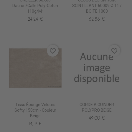
Dacron/Calle Poly-Coton
SCINTILLANT 60009 Ø 11 /
110g/m²
BOITE 1000
24,24 €
62,88 €
favorite_border
favorite_border
Tissu Éponge Velours
CORDE A GUINDER
Softy 150cm - Couleur
POLYPRO BEIGE
Beige
49,00 €
14,12 €