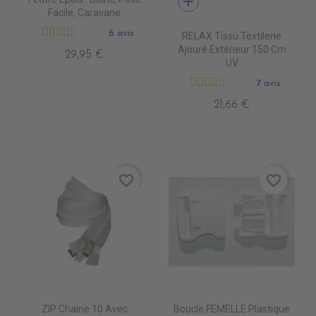
add
Facile, Caravane
6 avis
RELAX Tissu Textilene
Ajouré Extérieur 150 Cm
29,95 €
UV
7 avis
21,66 €
favorite_border
favorite_border
ZIP Chaine 10 Avec
Boucle FEMELLE Plastique