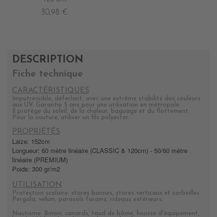
30,98 €
DESCRIPTION
Fiche technique
CARACTÉRISTIQUES
Imputrescible, déferlant, avec une extrême stabilité des couleurs
aux UV. Garantie 5 ans pour une utilisation en métropole.
Il protège du soleil, de la chaleur, baguage et du flottement.
Pour la couture, utiliser un fils polyester.
PROPRIÉTÉS
Laize: 152cm
Longueur: 60 mètre linéaire (CLASSIC & 120cm) - 50/60 mètre
linéaire (PREMIUM)
Poids: 300 gr/m2
UTILISATION
Protection scolaire: stores bannes, stores verticaux et corbeilles.
Pergola, velum, parasols forains, rideaux extérieurs.
Nautisme: Bimini, canards, taud de bôme, housse d'équipement,