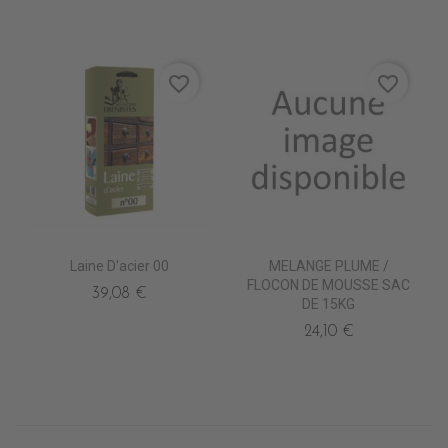
favorite_border
favorite_border
Laine D'acier 00
MELANGE PLUME /
FLOCON DE MOUSSE SAC
39,08 €
DE 15KG
24,10 €