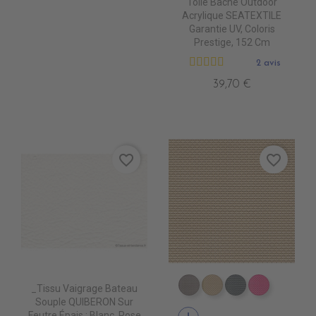
Toile Bâche Outdoor
Acrylique SEATEXTILE
Garantie UV, Coloris
Prestige, 152 Cm
2 avis
39,70 €
favorite_border
favorite_border
_Tissu Vaigrage Bateau
DB0104 TAUPE
DB0113 BEIGE
DB0114 GRIS 
DB0112 F
Souple QUIBERON Sur
Feutre Épais : Blanc, Pose