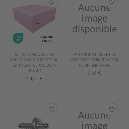
favorite_border
favorite_border
35FX/10 MOUSSE HR
FASTMOUNT INSERT DE
KALEO® K35 ROSE SOJA
CENTRAGE POINTE METAL
En 10 Cm 160 X 200 Cm
POUR CLIP TC-F6
KPA 4.4
9,56 €
251,90 €
favorite_border
favorite_border