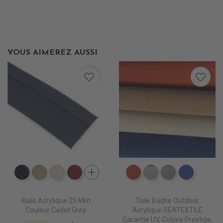
VOUS AIMEREZ AUSSI
favorite_border
favorite_border
add
PB0460 CAPTAIN
PB0530 BEIGE
PB0520 OYSTER
PB0490 BURGUNDY
PR0630 TERRA
PR0690 SYLVER
PR0700 PEAR
PR0550
Biais Acrylique 25 Mm
Toile Bâche Outdoor
Couleur Cadet Grey
Acrylique SEATEXTILE
Garantie UV, Coloris Prestige,