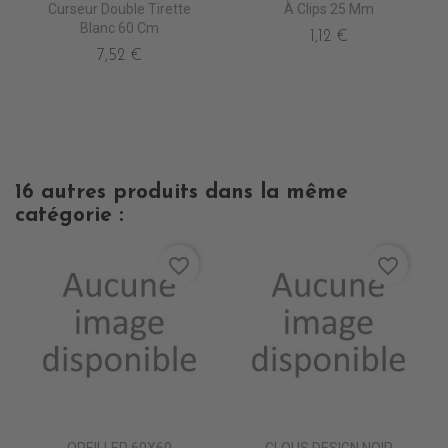
Curseur Double Tirette
À Clips 25 Mm
Blanc 60 Cm
1,12 €
7,52 €
16 autres produits dans la même
catégorie :
favorite_border
favorite_border
OREILLER 60X60
CLOUS DESIGN NOIR