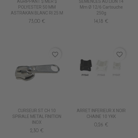
AGRIPPANT $ MER $
SEMENCES AU LION 14
POLYESTER 50 MM
Mm Ø 12/6 Cartouche
ASTRAKAN BLANC Rl 25 M
250g
73,00 €
14,18 €
favorite_border
favorite_border
CURSEUR ST CH 10
ARRET INFERIEUR X NOIR
SPIRALE METAL FINITION
CHAINE 10 YKK
INOX
0,26 €
2,30 €