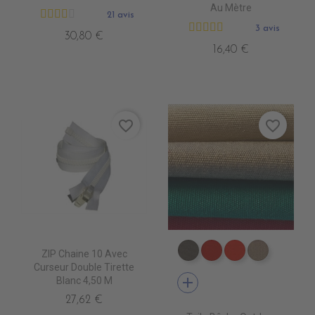
Au Mètre
21 avis
3 avis
30,80 €
16,40 €
favorite_border
favorite_border
ZIP Chaine 10 Avec
PR0790 MOONROCK
PR0620 JOCKET R
PR0510 ROUG
PR0760 
Curseur Double Tirette
add
Blanc 4,50 M
27,62 €