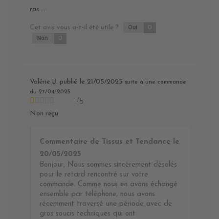
ras ....
Cet avis vous a-t-il été utile ?
Oui
0
Non
0
Valérie B.
publié le 21/05/2025
suite à une commande
du 27/04/2025
1/5
Non reçu
Commentaire de Tissus et Tendance le
20/05/2025
Bonjour, Nous sommes sincèrement désolés
pour le retard rencontré sur votre
commande. Comme nous en avons échangé
ensemble par téléphone, nous avons
récemment traversé une période avec de
gros soucis techniques qui ont