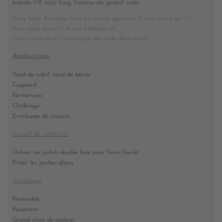
bande UV, lazy bag, housse de grand voile
Tissu, fibre Acrylique teint en masse, garantis 10 ans contre les U.V..
Insensibles aux U.V. et aux Intempéries.
L'eau roule et ne s'impreigne pas, toile déperlante
Applications
Taud de soleil, taud de bôme
Cagnard
Fermetures
Ombrage
Enveloppe de coussin
Conseil de confection
Utiliser un scotch double face pour faire l'ourlet
Eviter les poches d'eau
Avantages
Réversible
Respirant
Grand choix de couleur