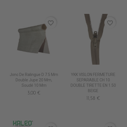
favorite_border
favorite_border
Jonc De Ralingue D 7.5 Mm
YKK VISLON FERMETURE
Double Jupe 20 Mm,
SEPARABLE CH 10
Soudé 10 Mm
DOUBLE TIRETTE EN 1.50
BEIGE
3,00 €
11,58 €