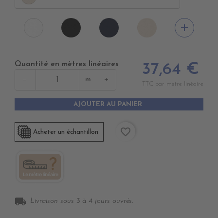
PR0600
PR0560
PR0520
PR0500
add
BLACK
GRAND
OYSTER
WHITE
BANK
Quantité en mètres linéaires
37,64 €
−
+
m
TTC par mètre linéaire
AJOUTER AU PANIER
favorite_border
Acheter un échantillon
local_shipping
Livraison sous 3 à 4 jours ouvrés.