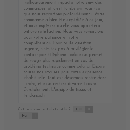
malheureusement impacté notre suivi des
commandes, et c’est tombé sur vous (ce
que nous regrettons profondément). Votre
commande a bien été expédiée à ce jour,
et nous espérons qu’elle vous apportera
entière satisfaction. Nous vous remercions
pour votre patience et votre
compréhension. Pour toute question
urgente, n’hésitez pas à privilégier le
contact par téléphone : cela nous permet
de réagir plus rapidement en cas de
problème technique comme celui-ci. Encore
toutes nos excuses pour cette expérience
inhabituelle. Tout est désormais rentré dans
l’ordre, et nous restons à votre écoute.
Cordialement, L'équipe de tissus-et-
tendance.fr
Cet avis vous a-t-il été utile ?
Oui
0
Non
1