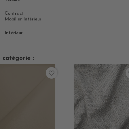
Contract
Mobilier Intérieur
Intérieur
 catégorie :
favorite_border
fa