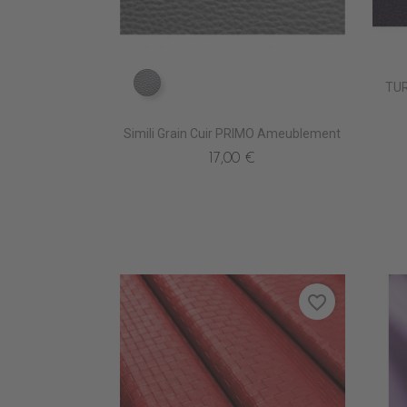
TUR
EN6000 ARGENT
Simili Grain Cuir PRIMO Ameublement
17,00 €
favorite_border