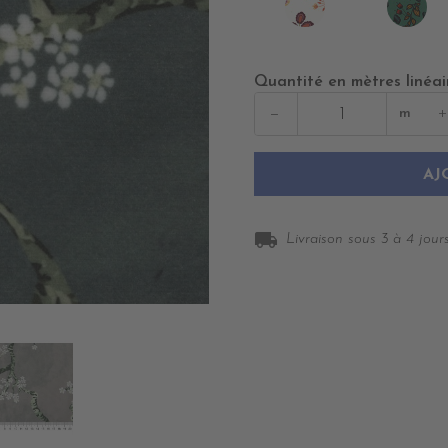
ALIGARH
KO
BLANC
CI
Quantité en mètres linéai
−
+
m
AJ
local_shipping
Livraison sous 3 à 4 jours