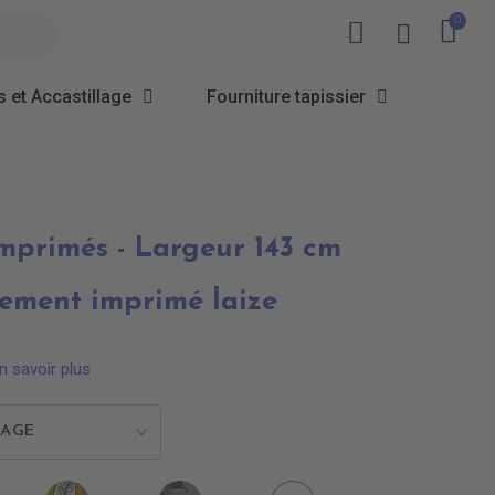
 et Accastillage
Fourniture tapissier
Imprimés - Largeur 143 cm
ement imprimé laize
n savoir plus
RAGE
>
131
IV0122
IV0123