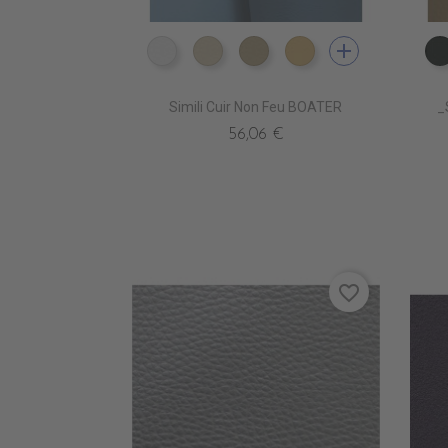
add
EN3500 BLANC
EN3510 IVOIRE
EN3520 MASTIC
EN3530 CREME
Simili Cuir Non Feu BOATER
_
56,06 €
favorite_border