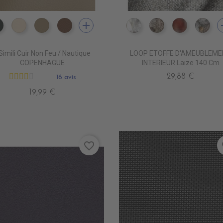
add
a
EN7005 VERT ANGLAIS
EN7001 CREME
EN7002 BEIGE
EN7003 BRUN
TA8100 NEVE
TA8102 PILLA
TA8115 TE
TA8
Simili Cuir Non Feu / Nautique
LOOP ETOFFE D'AMEUBLEM
COPENHAGUE
INTERIEUR Laize 140 Cm
29,88 €
16 avis
19,99 €
favorite_border
fa