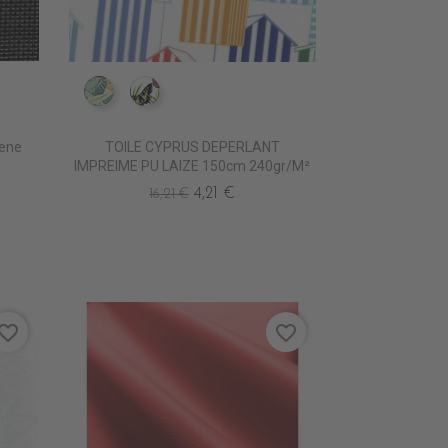
IM0805 FAUVE
IM0807 POLYGONIA
lene
TOILE CYPRUS DEPERLANT
IMPREIME PU LAIZE 150cm 240gr/m²
4,21 €
16,21 €
vorite_border
favorite_border