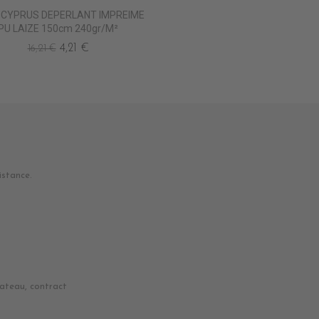
 CYPRUS DEPERLANT IMPREIME
PU LAIZE 150cm 240gr/m²
4,21 €
16,21 €
istance.
bateau, contract