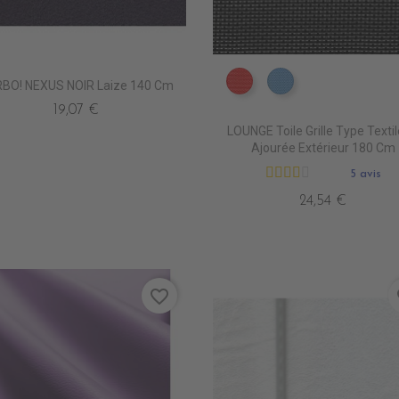
BO! NEXUS NOIR Laize 140 Cm
DB0208 ROUGE
DB0224 CIEL
19,07 €
LOUNGE Toile Grille Type Texti
Ajourée Extérieur 180 Cm
5 avis
24,54 €
favorite_border
fa