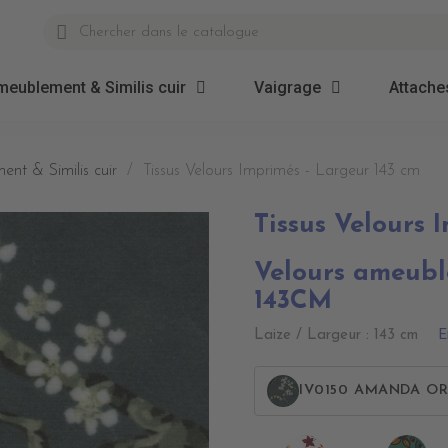
meublement & Similis cuir
Vaigrage
Attaches
ent & Similis cuir
Tissus Velours Imprimés - Largeur 143 cm
Tissus Velours 
Velours ameubl
143CM
E
Laize / Largeur : 143 cm
IV0150 AMANDA O
IV0110
IV0