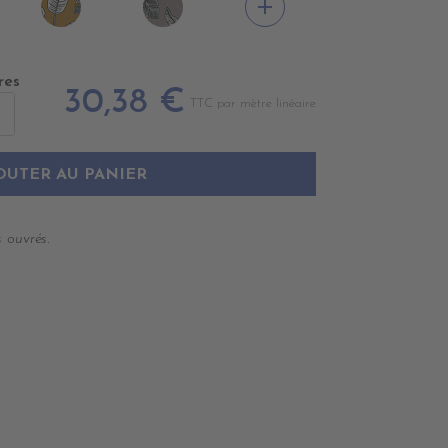
add
CHI
NODIA
NODIA
EL
VENITIEN
TAUPE
res
30,38 €
TTC par mètre linéaire
OUTER AU PANIER
 ouvrés.